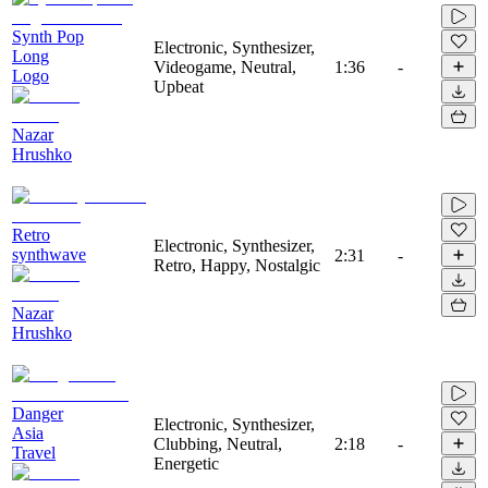
Synth Pop
Electronic, Synthesizer,
Long
Videogame, Neutral,
1:36
-
Logo
Upbeat
Nazar
Hrushko
Retro
Electronic, Synthesizer,
synthwave
2:31
-
Retro, Happy, Nostalgic
Nazar
Hrushko
Danger
Electronic, Synthesizer,
Asia
Clubbing, Neutral,
2:18
-
Travel
Energetic