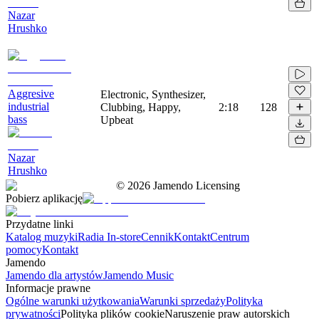
Nazar
Hrushko
Aggresive
Electronic, Synthesizer,
industrial
Clubbing, Happy,
2:18
128
bass
Upbeat
Nazar
Hrushko
©
2026
Jamendo Licensing
Pobierz aplikację
Przydatne linki
Katalog muzyki
Radia In-store
Cennik
Kontakt
Centrum
pomocy
Kontakt
Jamendo
Jamendo dla artystów
Jamendo Music
Informacje prawne
Ogólne warunki użytkowania
Warunki sprzedaży
Polityka
prywatności
Polityka plików cookie
Naruszenie praw autorskich