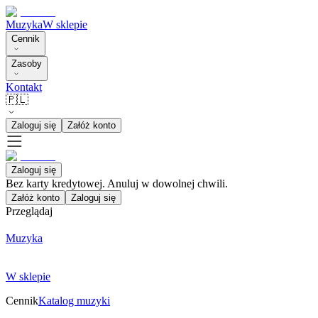
Muzyka
W sklepie
Cennik
Zasoby
Kontakt
🇵🇱
Zaloguj się
Załóż konto
Zaloguj się
Bez karty kredytowej. Anuluj w dowolnej chwili.
Załóż konto
Zaloguj się
Przeglądaj
Muzyka
W sklepie
Cennik
Katalog muzyki