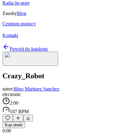
Radia In-store
Zasoby
Blog
Centrum pomocy
Kontakt
Powrót do katalogu
Crazy_Robot
autor:
Iñigo Martinez Sanchez
electronic
2:00
107 BPM
Kup utwór
0:00