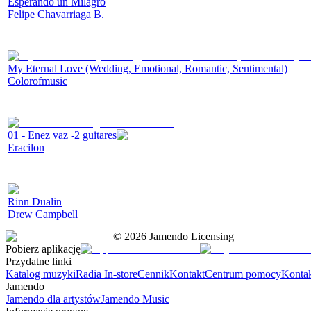
Esperando un Milagro
Felipe Chavarriaga B.
My Eternal Love (Wedding, Emotional, Romantic, Sentimental)
Colorofmusic
01 - Enez vaz -2 guitares
Eracilon
Rinn Dualin
Drew Campbell
©
2026
Jamendo Licensing
Pobierz aplikację
Przydatne linki
Katalog muzyki
Radia In-store
Cennik
Kontakt
Centrum pomocy
Konta
Jamendo
Jamendo dla artystów
Jamendo Music