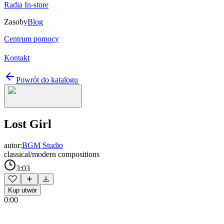
Radia In-store
Zasoby
Blog
Centrum pomocy
Kontakt
Powrót do katalogu
Lost Girl
autor:
BGM Studio
classical/modern compositions
3:03
Kup utwór
0:00