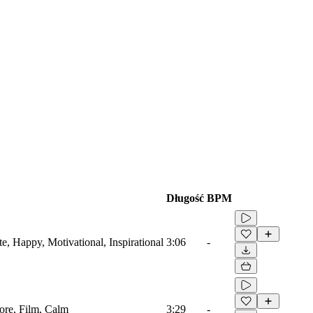
Długość
BPM
e, Happy, Motivational, Inspirational
3:06
-
core, Film, Calm
3:29
-