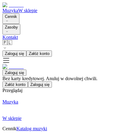
Muzyka
W sklepie
Cennik
Zasoby
Kontakt
🇵🇱
Zaloguj się
Załóż konto
Zaloguj się
Bez karty kredytowej. Anuluj w dowolnej chwili.
Załóż konto
Zaloguj się
Przeglądaj
Muzyka
W sklepie
Cennik
Katalog muzyki