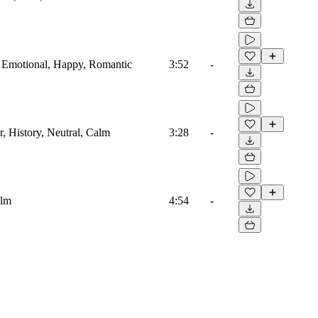
, Emotional, Happy, Romantic
3:52
-
r, History, Neutral, Calm
3:28
-
alm
4:54
-