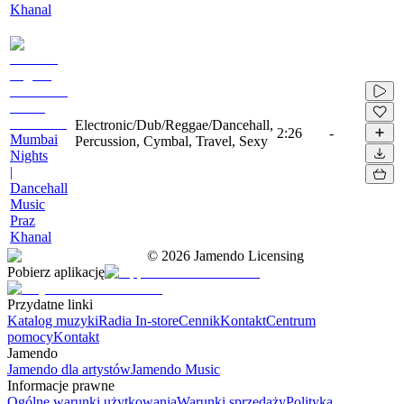
Khanal
Electronic/Dub/Reggae/Dancehall,
2:26
-
Mumbai
Percussion, Cymbal, Travel, Sexy
Nights
|
Dancehall
Music
Praz
Khanal
©
2026
Jamendo Licensing
Pobierz aplikację
Przydatne linki
Katalog muzyki
Radia In-store
Cennik
Kontakt
Centrum
pomocy
Kontakt
Jamendo
Jamendo dla artystów
Jamendo Music
Informacje prawne
Ogólne warunki użytkowania
Warunki sprzedaży
Polityka