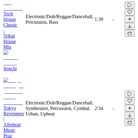
Tech
Electronic/Dub/Reggae/Dancehall,
House
1:39
-
Percussion, Bass
Classic
-
Tribal
House
Mix
Senchi
Electronic/Dub/Reggae/Dancehall,
Tokyo
Synthesizer, Percussion, Cymbal,
2:34
-
Revengers
Urban, Upbeat
|
Afrobeat
Music
Praz