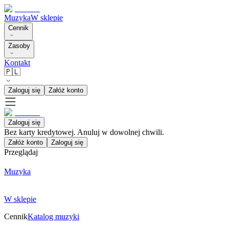
Muzyka
W sklepie
Cennik
Zasoby
Kontakt
🇵🇱
Zaloguj się
Załóż konto
Zaloguj się
Bez karty kredytowej. Anuluj w dowolnej chwili.
Załóż konto
Zaloguj się
Przeglądaj
Muzyka
W sklepie
Cennik
Katalog muzyki