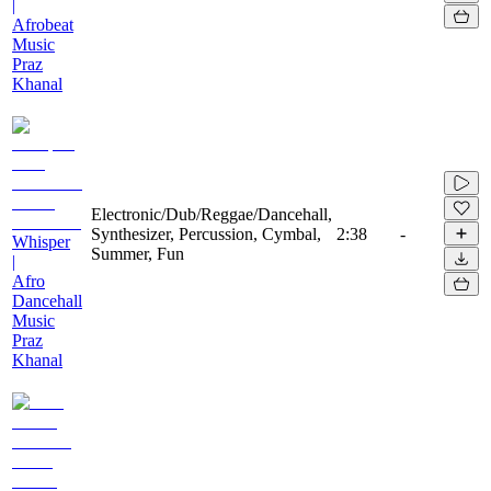
|
Afrobeat
Music
Praz
Khanal
Electronic/Dub/Reggae/Dancehall,
Synthesizer, Percussion, Cymbal,
2:38
-
Whisper
Summer, Fun
|
Afro
Dancehall
Music
Praz
Khanal