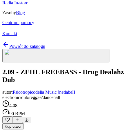
Radia In-store
Zasoby
Blog
Centrum pomocy
Kontakt
Powrót do katalogu
2.09 - ZEHL FREEBASS - Drug Dealahz
Dub
autor:
Psicotropicodelia Music [netlabel]
electronic/dub/reggae/dancehall
4:08
90 BPM
Kup utwór