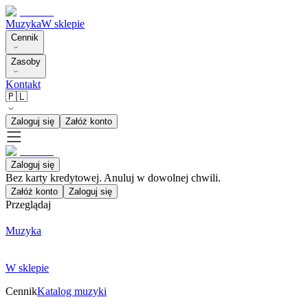
Muzyka
W sklepie
Cennik
Zasoby
Kontakt
🇵🇱
Zaloguj się
Załóż konto
Zaloguj się
Bez karty kredytowej. Anuluj w dowolnej chwili.
Załóż konto
Zaloguj się
Przeglądaj
Muzyka
W sklepie
Cennik
Katalog muzyki