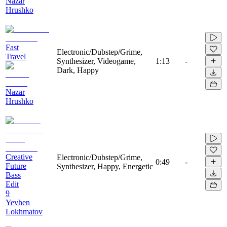
Nazar
Hrushko
Fast
Electronic/Dubstep/Grime,
Travel
Synthesizer, Videogame,
1:13
-
Dark, Happy
Nazar
Hrushko
Creative
Electronic/Dubstep/Grime,
0:49
-
Future
Synthesizer, Happy, Energetic
Bass
Edit
9
Yevhen
Lokhmatov