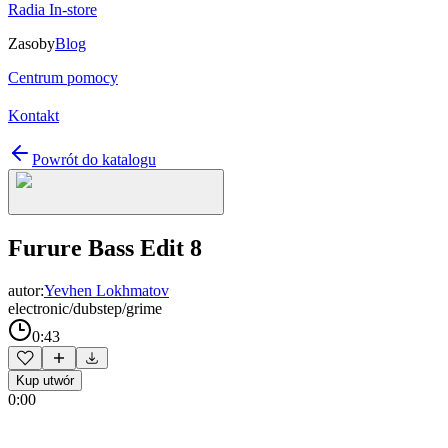
Radia In-store
Zasoby
Blog
Centrum pomocy
Kontakt
Powrót do katalogu
Furure Bass Edit 8
autor:
Yevhen Lokhmatov
electronic/dubstep/grime
0:43
Kup utwór
0:00