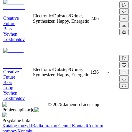
Electronic/Dubstep/Grime,
Creative
2:06
-
Synthesizer, Happy, Energetic
Future
Bass
Yevhen
Lokhmatov
Electronic/Dubstep/Grime,
Creative
1:36
-
Synthesizer, Happy, Energetic
Future
Bass
Loop
Yevhen
Lokhmatov
©
2026
Jamendo Licensing
Pobierz aplikację
Przydatne linki
Katalog muzyki
Radia In-store
Cennik
Kontakt
Centrum
pomocy
Kontakt