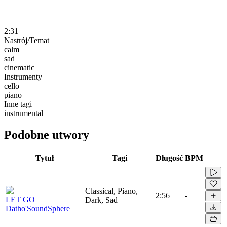
2:31
Nastrój/Temat
calm
sad
cinematic
Instrumenty
cello
piano
Inne tagi
instrumental
Podobne utwory
Tytuł
Tagi
Długość
BPM
Classical, Piano,
2:56
-
LET GO
Dark, Sad
Datho'SoundSphere