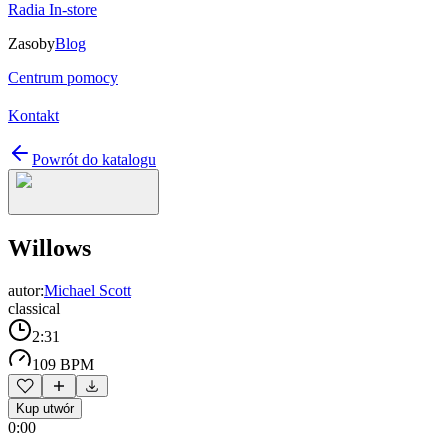
Radia In-store
Zasoby
Blog
Centrum pomocy
Kontakt
Powrót do katalogu
Willows
autor:
Michael Scott
classical
2:31
109 BPM
Kup utwór
0:00