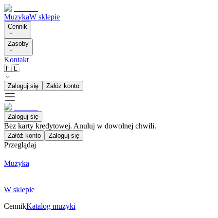
Muzyka
W sklepie
Cennik
Zasoby
Kontakt
🇵🇱
Zaloguj się
Załóż konto
Zaloguj się
Bez karty kredytowej. Anuluj w dowolnej chwili.
Załóż konto
Zaloguj się
Przeglądaj
Muzyka
W sklepie
Cennik
Katalog muzyki