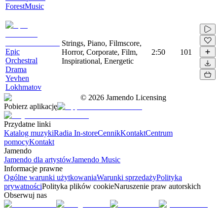
ForestMusic
Strings, Piano, Filmscore,
Epic
Horror, Corporate, Film,
2:50
101
Orchestral
Inspirational, Energetic
Drama
Yevhen
Lokhmatov
©
2026
Jamendo Licensing
Pobierz aplikację
Przydatne linki
Katalog muzyki
Radia In-store
Cennik
Kontakt
Centrum
pomocy
Kontakt
Jamendo
Jamendo dla artystów
Jamendo Music
Informacje prawne
Ogólne warunki użytkowania
Warunki sprzedaży
Polityka
prywatności
Polityka plików cookie
Naruszenie praw autorskich
Obserwuj nas