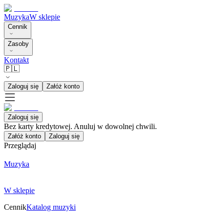
Muzyka
W sklepie
Cennik
Zasoby
Kontakt
🇵🇱
Zaloguj się
Załóż konto
Zaloguj się
Bez karty kredytowej. Anuluj w dowolnej chwili.
Załóż konto
Zaloguj się
Przeglądaj
Muzyka
W sklepie
Cennik
Katalog muzyki