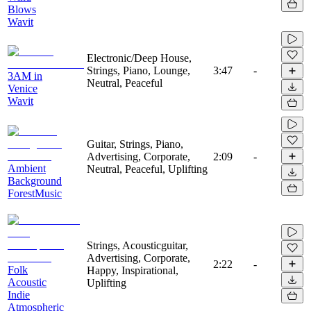
Blows
Wavit
Electronic/Deep House,
Strings, Piano, Lounge,
3:47
-
3AM in
Neutral, Peaceful
Venice
Wavit
Guitar, Strings, Piano,
Advertising, Corporate,
2:09
-
Ambient
Neutral, Peaceful, Uplifting
Background
ForestMusic
Strings, Acousticguitar,
Advertising, Corporate,
2:22
-
Folk
Happy, Inspirational,
Acoustic
Uplifting
Indie
Atmospheric