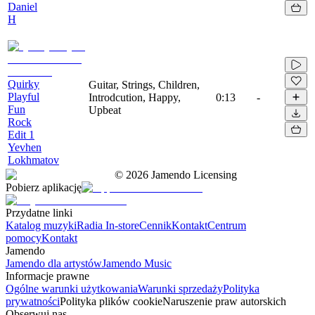
Daniel
H
Quirky
Guitar, Strings, Children,
Playful
Introdcution, Happy,
0:13
-
Fun
Upbeat
Rock
Edit 1
Yevhen
Lokhmatov
©
2026
Jamendo Licensing
Pobierz aplikację
Przydatne linki
Katalog muzyki
Radia In-store
Cennik
Kontakt
Centrum
pomocy
Kontakt
Jamendo
Jamendo dla artystów
Jamendo Music
Informacje prawne
Ogólne warunki użytkowania
Warunki sprzedaży
Polityka
prywatności
Polityka plików cookie
Naruszenie praw autorskich
Obserwuj nas