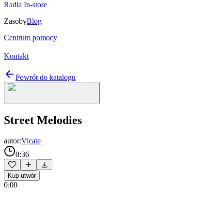
Radia In-store
Zasoby
Blog
Centrum pomocy
Kontakt
Powrót do katalogu
Street Melodies
autor:
Vicate
0:36
Kup utwór
0:00