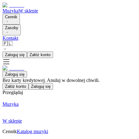
Muzyka
W sklepie
Cennik
Zasoby
Kontakt
🇵🇱
Zaloguj się
Załóż konto
Zaloguj się
Bez karty kredytowej. Anuluj w dowolnej chwili.
Załóż konto
Zaloguj się
Przeglądaj
Muzyka
W sklepie
Cennik
Katalog muzyki