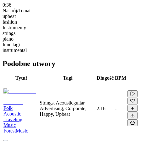
0:36
Nastrój/Temat
upbeat
fashion
Instrumenty
strings
piano
Inne tagi
instrumental
Podobne utwory
Tytuł
Tagi
Długość
BPM
Strings, Acousticguitar,
Folk
Advertising, Corporate,
2:16
-
Acoustic
Happy, Upbeat
Traveling
Music
ForestMusic