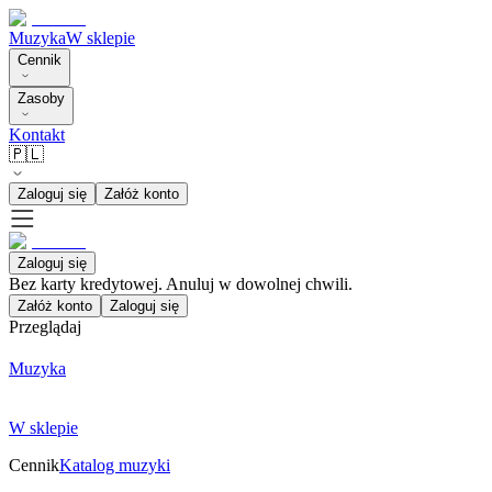
Muzyka
W sklepie
Cennik
Zasoby
Kontakt
🇵🇱
Zaloguj się
Załóż konto
Zaloguj się
Bez karty kredytowej. Anuluj w dowolnej chwili.
Załóż konto
Zaloguj się
Przeglądaj
Muzyka
W sklepie
Cennik
Katalog muzyki