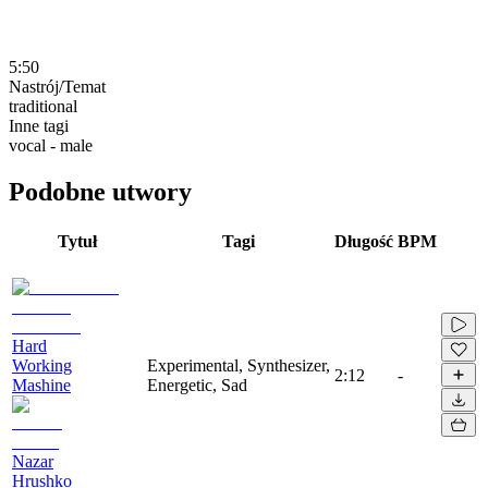
5:50
Nastrój/Temat
traditional
Inne tagi
vocal - male
Podobne utwory
Tytuł
Tagi
Długość
BPM
Hard
Working
Experimental, Synthesizer,
2:12
-
Mashine
Energetic, Sad
Nazar
Hrushko