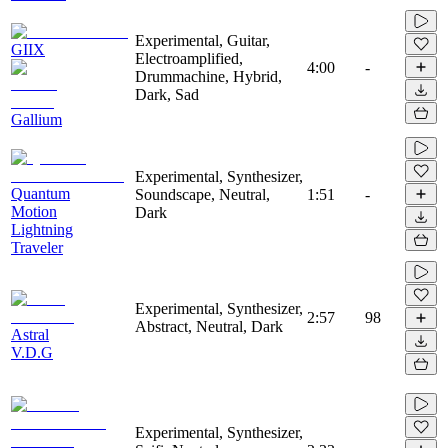
Experimental, Guitar,
GIIX
Electroamplified,
4:00
-
Drummachine, Hybrid,
Dark, Sad
Gallium
Experimental, Synthesizer,
Quantum
Soundscape, Neutral,
1:51
-
Motion
Dark
Lightning
Traveler
Experimental, Synthesizer,
2:57
98
Abstract, Neutral, Dark
Astral
V.D.G
Experimental, Synthesizer,