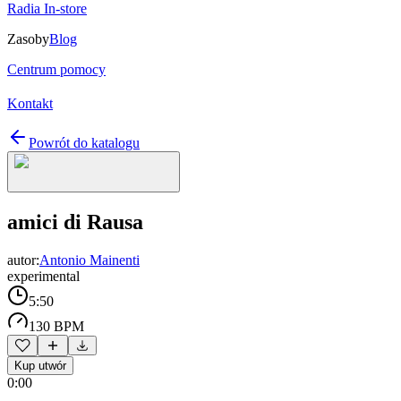
Radia In-store
Zasoby
Blog
Centrum pomocy
Kontakt
Powrót do katalogu
amici di Rausa
autor:
Antonio Mainenti
experimental
5:50
130 BPM
Kup utwór
0:00