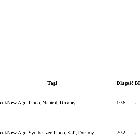
Tagi
Długość
B
nt/New Age, Piano, Neutral, Dreamy
1:56
-
nt/New Age, Synthesizer, Piano, Soft, Dreamy
2:52
-