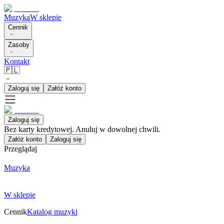
Muzyka
W sklepie
Cennik
Zasoby
Kontakt
🇵🇱
Zaloguj się
Załóż konto
Zaloguj się
Bez karty kredytowej. Anuluj w dowolnej chwili.
Załóż konto
Zaloguj się
Przeglądaj
Muzyka
W sklepie
Cennik
Katalog muzyki