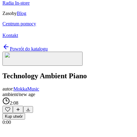
Radia In-store
Zasoby
Blog
Centrum pomocy
Kontakt
Powrót do katalogu
Technology Ambient Piano
autor:
MokkaMusic
ambient/new age
2:08
Kup utwór
0:00