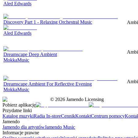
Aled Edwards
Discovery Part 1 - Relaxing Orchestral Music
Ambie
Aled Edwards
Ambie
Dreamscape Deep Ambient
MokkaMusic
Ambie
Dreamscape Ambient For Reflective Evening
MokkaMusic
©
2026
Jamendo Licensing
Pobierz aplikację
Przydatne linki
Katalog muzyki
Radia In-store
Cennik
Kontakt
Centrum pomocy
Konta
Jamendo
Jamendo dla artystów
Jamendo Music
Informacje prawne