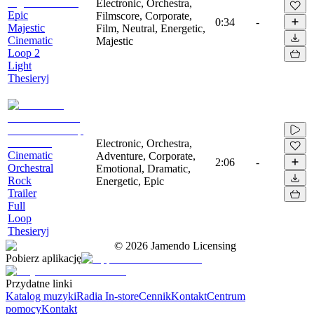
Electronic, Orchestra,
Epic
Filmscore, Corporate,
0:34
-
Majestic
Film, Neutral, Energetic,
Cinematic
Majestic
Loop 2
Light
Thesieryj
Electronic, Orchestra,
Cinematic
Adventure, Corporate,
2:06
-
Orchestral
Emotional, Dramatic,
Rock
Energetic, Epic
Trailer
Full
Loop
Thesieryj
©
2026
Jamendo Licensing
Pobierz aplikację
Przydatne linki
Katalog muzyki
Radia In-store
Cennik
Kontakt
Centrum
pomocy
Kontakt