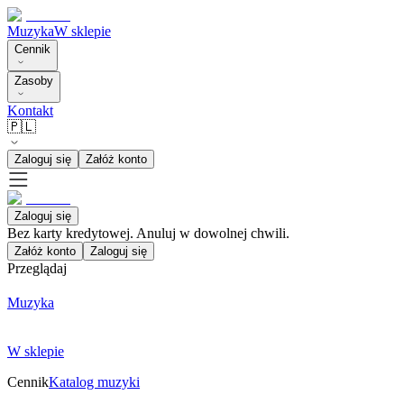
Muzyka
W sklepie
Cennik
Zasoby
Kontakt
🇵🇱
Zaloguj się
Załóż konto
Zaloguj się
Bez karty kredytowej. Anuluj w dowolnej chwili.
Załóż konto
Zaloguj się
Przeglądaj
Muzyka
W sklepie
Cennik
Katalog muzyki