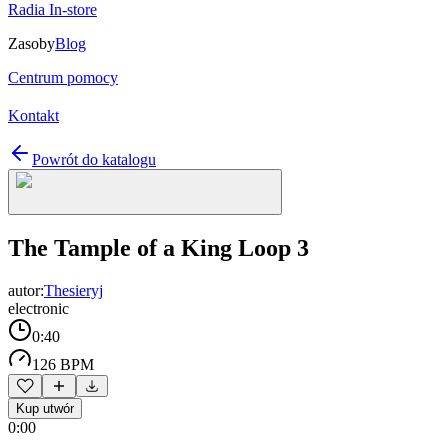
Radia In-store
Zasoby
Blog
Centrum pomocy
Kontakt
Powrót do katalogu
The Tample of a King Loop 3
autor:
Thesieryj
electronic
0:40
126 BPM
Kup utwór
0:00