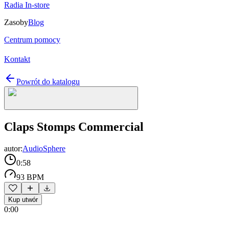
Radia In-store
Zasoby
Blog
Centrum pomocy
Kontakt
Powrót do katalogu
Claps Stomps Commercial
autor:
AudioSphere
0:58
93 BPM
Kup utwór
0:00