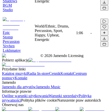
Shadows
Energetic
BGM
Studio
World/Ethnic, Drums,
Percussion, Sport,
Epic
1:06
-
Happy, Upbeat,
Stomp
Energetic
Percussion
Yevhen
Lokhmatov
©
2026
Jamendo Licensing
Pobierz aplikację
Przydatne linki
Katalog muzyki
Radia In-store
Cennik
Kontakt
Centrum
pomocy
Kontakt
Jamendo
Jamendo dla artystów
Jamendo Music
Informacje prawne
Ogólne warunki użytkowania
Warunki sprzedaży
Polityka
prywatności
Polityka plików cookie
Naruszenie praw autorskich
Obserwuj nas