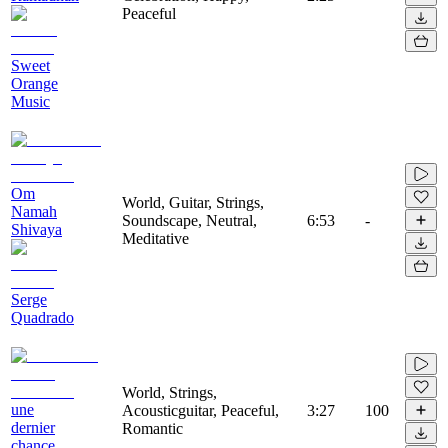
Peaceful
Sweet
Orange
Music
Om
World, Guitar, Strings,
Namah
Soundscape, Neutral,
6:53
-
Shivaya
Meditative
Serge
Quadrado
World, Strings,
une
Acousticguitar, Peaceful,
3:27
100
dernier
Romantic
chance