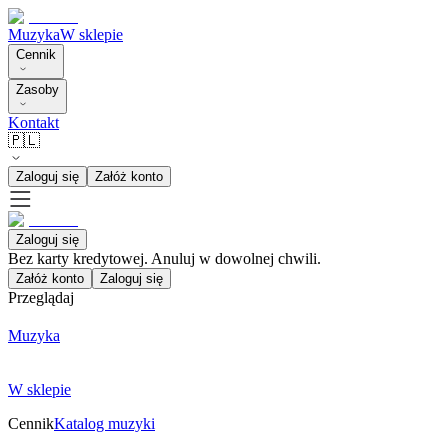
Muzyka
W sklepie
Cennik
Zasoby
Kontakt
🇵🇱
Zaloguj się
Załóż konto
Zaloguj się
Bez karty kredytowej. Anuluj w dowolnej chwili.
Załóż konto
Zaloguj się
Przeglądaj
Muzyka
W sklepie
Cennik
Katalog muzyki