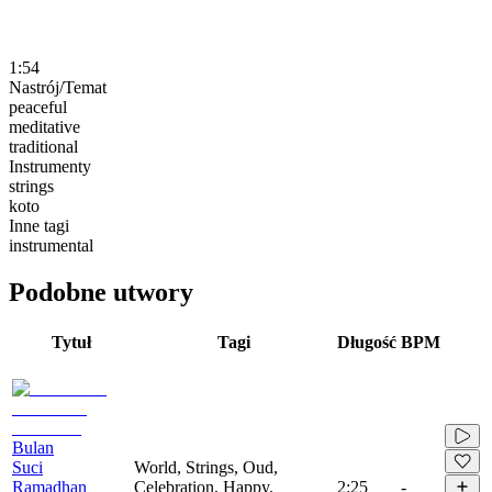
1:54
Nastrój/Temat
peaceful
meditative
traditional
Instrumenty
strings
koto
Inne tagi
instrumental
Podobne utwory
Tytuł
Tagi
Długość
BPM
Bulan
Suci
World, Strings, Oud,
Ramadhan
Celebration, Happy,
2:25
-