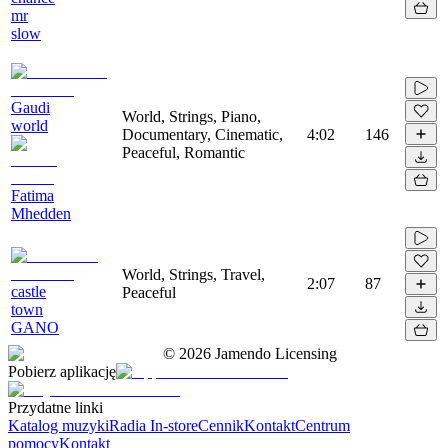
mr
slow
Gaudi
World, Strings, Piano,
world
Documentary, Cinematic,
4:02
146
Peaceful, Romantic
Fatima
Mhedden
World, Strings, Travel,
2:07
87
castle
Peaceful
town
GANO
©
2026
Jamendo Licensing
Pobierz aplikację
Przydatne linki
Katalog muzyki
Radia In-store
Cennik
Kontakt
Centrum
pomocy
Kontakt