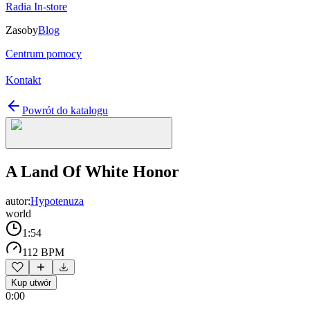
Radia In-store
Zasoby
Blog
Centrum pomocy
Kontakt
Powrót do katalogu
A Land Of White Honor
autor:
Hypotenuza
world
1:54
112 BPM
Kup utwór
0:00