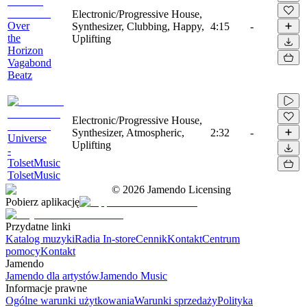
Electronic/Progressive House,
Over
Synthesizer, Clubbing, Happy,
4:15
-
the
Uplifting
Horizon
Vagabond
Beatz
Electronic/Progressive House,
Synthesizer, Atmospheric,
2:32
-
Universe
Uplifting
-
TolsetMusic
TolsetMusic
©
2026
Jamendo Licensing
Pobierz aplikację
Przydatne linki
Katalog muzyki
Radia In-store
Cennik
Kontakt
Centrum
pomocy
Kontakt
Jamendo
Jamendo dla artystów
Jamendo Music
Informacje prawne
Ogólne warunki użytkowania
Warunki sprzedaży
Polityka