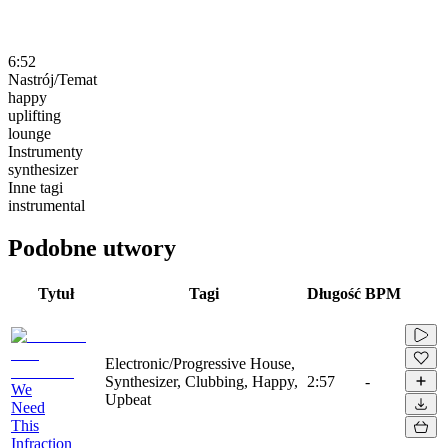
6:52
Nastrój/Temat
happy
uplifting
lounge
Instrumenty
synthesizer
Inne tagi
instrumental
Podobne utwory
Tytuł
Tagi
Długość
BPM
Electronic/Progressive House,
Synthesizer, Clubbing, Happy,
2:57
-
We
Upbeat
Need
This
Infraction