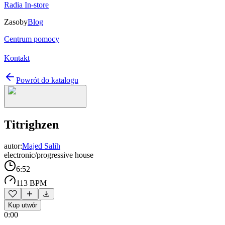
Radia In-store
Zasoby
Blog
Centrum pomocy
Kontakt
Powrót do katalogu
Titrighzen
autor:
Majed Salih
electronic/progressive house
6:52
113 BPM
Kup utwór
0:00