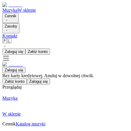
Muzyka
W sklepie
Cennik
Zasoby
Kontakt
🇵🇱
Zaloguj się
Załóż konto
Zaloguj się
Bez karty kredytowej. Anuluj w dowolnej chwili.
Załóż konto
Zaloguj się
Przeglądaj
Muzyka
W sklepie
Cennik
Katalog muzyki