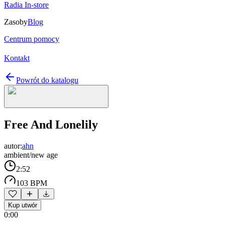
Radia In-store
Zasoby
Blog
Centrum pomocy
Kontakt
Powrót do katalogu
Free And Lonelily
autor:
ahn
ambient/new age
2:52
103 BPM
Kup utwór
0:00