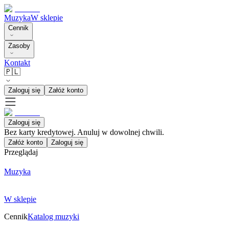
Muzyka
W sklepie
Cennik
Zasoby
Kontakt
🇵🇱
Zaloguj się
Załóż konto
Zaloguj się
Bez karty kredytowej. Anuluj w dowolnej chwili.
Załóż konto
Zaloguj się
Przeglądaj
Muzyka
W sklepie
Cennik
Katalog muzyki