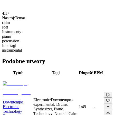
4:17
Nastrój/Temat
calm
soft
Instrumenty
piano
percussion
Inne tagi
instrumental
Podobne utwory
Tytuł
Tagi
Długość
BPM
Electronic/Downtempo -
Downtempo
experimental, Drums,
Electronic
1:45
-
Synthesizer, Piano,
Technology
Technology, Neutral, Calm