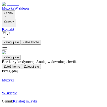
Muzyka
W sklepie
Cennik
Zasoby
Kontakt
🇵🇱
Zaloguj się
Załóż konto
Zaloguj się
Bez karty kredytowej. Anuluj w dowolnej chwili.
Załóż konto
Zaloguj się
Przeglądaj
Muzyka
W sklepie
Cennik
Katalog muzyki