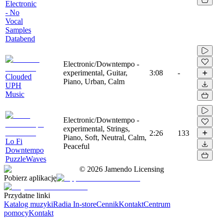
Electronic
- No
Vocal
Samples
Databend
Electronic/Downtempo -
experimental, Guitar,
3:08
-
Clouded
Piano, Urban, Calm
UPH
Music
Electronic/Downtempo -
experimental, Strings,
2:26
133
Piano, Soft, Neutral, Calm,
Lo Fi
Peaceful
Downtempo
PuzzleWaves
©
2026
Jamendo Licensing
Pobierz aplikację
Przydatne linki
Katalog muzyki
Radia In-store
Cennik
Kontakt
Centrum
pomocy
Kontakt