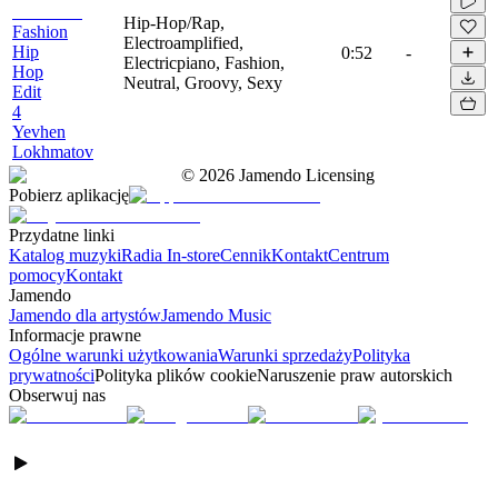
Hip-Hop/Rap,
Fashion
Electroamplified,
Hip
0:52
-
Electricpiano, Fashion,
Hop
Neutral, Groovy, Sexy
Edit
4
Yevhen
Lokhmatov
©
2026
Jamendo Licensing
Pobierz aplikację
Przydatne linki
Katalog muzyki
Radia In-store
Cennik
Kontakt
Centrum
pomocy
Kontakt
Jamendo
Jamendo dla artystów
Jamendo Music
Informacje prawne
Ogólne warunki użytkowania
Warunki sprzedaży
Polityka
prywatności
Polityka plików cookie
Naruszenie praw autorskich
Obserwuj nas