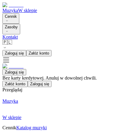
Muzyka
W sklepie
Cennik
Zasoby
Kontakt
🇵🇱
Zaloguj się
Załóż konto
Zaloguj się
Bez karty kredytowej. Anuluj w dowolnej chwili.
Załóż konto
Zaloguj się
Przeglądaj
Muzyka
W sklepie
Cennik
Katalog muzyki