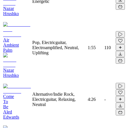
Energetic
Nazar
Hrushko
Air
Pop, Electricguitar,
Ambient
Electroamplified, Neutral,
1:55
110
Palm
Uplifting
Nazar
Hrushko
Alternative/Indie Rock,
Come
Electricguitar, Relaxing,
4:26
-
To
Neutral
Be
Aled
Edwards