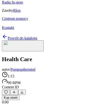
Radia In-store
Zasoby
Blog
Centrum pomocy
Kontakt
Powrót do katalogu
Health Care
autor:
Pumpupthemind
1:15
99 BPM
Content ID
Kup utwór
0:00