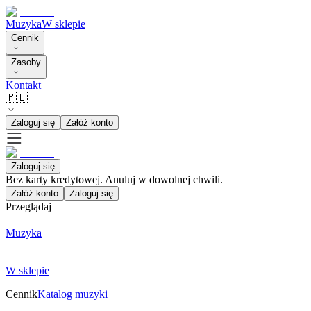
Muzyka
W sklepie
Cennik
Zasoby
Kontakt
🇵🇱
Zaloguj się
Załóż konto
Zaloguj się
Bez karty kredytowej. Anuluj w dowolnej chwili.
Załóż konto
Zaloguj się
Przeglądaj
Muzyka
W sklepie
Cennik
Katalog muzyki