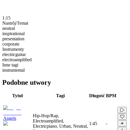
1:15
Nastrój/Temat
neutral
inspirational
presentation
corporate
Instrumenty
electricguitar
electroamplified
Inne tagi
instrumental
Podobne utwory
Tytuł
Tagi
Długość
BPM
Hip-Hop/Rap,
Angels
Electroamplified,
1:45
-
Electricpiano, Urban, Neutral,