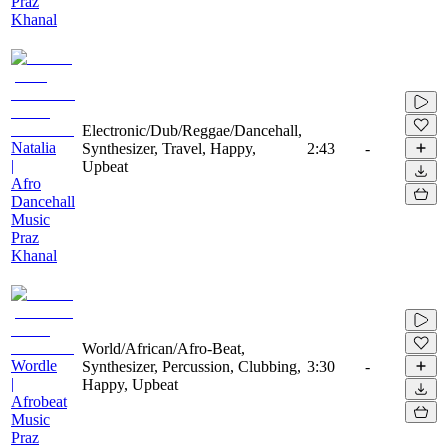
Praz
Khanal
Electronic/Dub/Reggae/Dancehall,
Natalia
Synthesizer, Travel, Happy,
2:43
-
|
Upbeat
Afro
Dancehall
Music
Praz
Khanal
World/African/Afro-Beat,
Wordle
Synthesizer, Percussion, Clubbing,
3:30
-
|
Happy, Upbeat
Afrobeat
Music
Praz