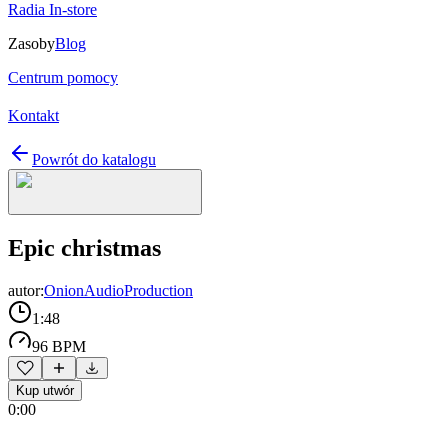
Radia In-store
Zasoby
Blog
Centrum pomocy
Kontakt
Powrót do katalogu
Epic christmas
autor:
OnionAudioProduction
1:48
96 BPM
Kup utwór
0:00