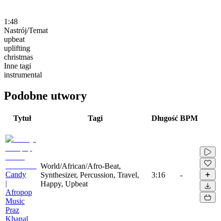
1:48
Nastrój/Temat
upbeat
uplifting
christmas
Inne tagi
instrumental
Podobne utwory
Tytuł
Tagi
Długość
BPM
World/African/Afro-Beat,
Candy
Synthesizer, Percussion, Travel,
3:16
-
|
Happy, Upbeat
Afropop
Music
Praz
Khanal