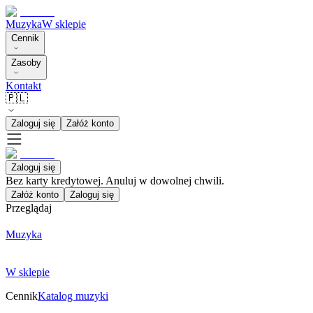
Muzyka
W sklepie
Cennik
Zasoby
Kontakt
🇵🇱
Zaloguj się
Załóż konto
Zaloguj się
Bez karty kredytowej. Anuluj w dowolnej chwili.
Załóż konto
Zaloguj się
Przeglądaj
Muzyka
W sklepie
Cennik
Katalog muzyki