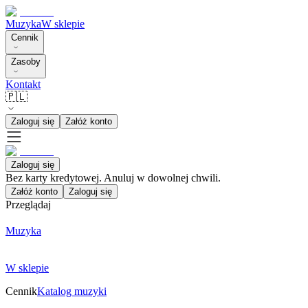
Muzyka
W sklepie
Cennik
Zasoby
Kontakt
🇵🇱
Zaloguj się
Załóż konto
Zaloguj się
Bez karty kredytowej. Anuluj w dowolnej chwili.
Załóż konto
Zaloguj się
Przeglądaj
Muzyka
W sklepie
Cennik
Katalog muzyki