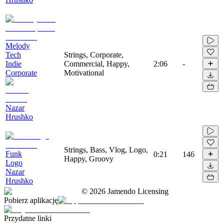
Melody
Tech
Strings, Corporate,
Indie
Commercial, Happy,
2:06
-
Corporate
Motivational
Nazar
Hrushko
Strings, Bass, Vlog, Logo,
Funk
0:21
146
Happy, Groovy
Logo
Nazar
Hrushko
©
2026
Jamendo Licensing
Pobierz aplikację
Przydatne linki