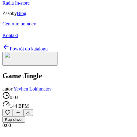
Radia In-store
Zasoby
Blog
Centrum pomocy
Kontakt
Powrót do katalogu
Game Jingle
autor:
Yevhen Lokhmatov
0:03
144 BPM
Kup utwór
0:00