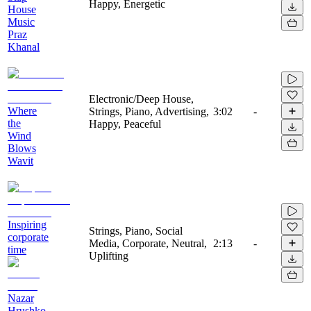
Happy, Energetic
House
Music
Praz
Khanal
Electronic/Deep House,
Where
Strings, Piano, Advertising,
3:02
-
the
Happy, Peaceful
Wind
Blows
Wavit
Inspiring
Strings, Piano, Social
corporate
Media, Corporate, Neutral,
2:13
-
time
Uplifting
Nazar
Hrushko