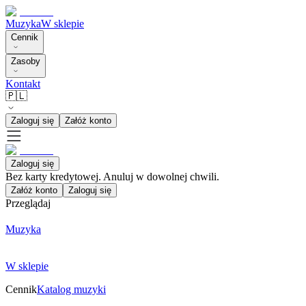
Muzyka
W sklepie
Cennik
Zasoby
Kontakt
🇵🇱
Zaloguj się
Załóż konto
Zaloguj się
Bez karty kredytowej. Anuluj w dowolnej chwili.
Załóż konto
Zaloguj się
Przeglądaj
Muzyka
W sklepie
Cennik
Katalog muzyki