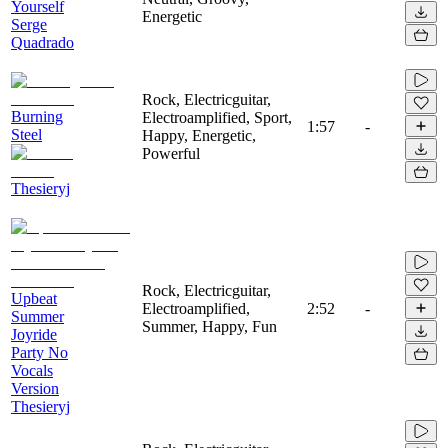
Yourself
Energetic
Serge
Quadrado
Rock, Electricguitar,
Burning
Electroamplified, Sport,
1:57
-
Steel
Happy, Energetic,
Powerful
Thesieryj
Rock, Electricguitar,
Upbeat
Electroamplified,
2:52
-
Summer
Summer, Happy, Fun
Joyride
Party No
Vocals
Version
Thesieryj