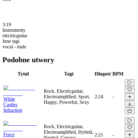
3:19
Instrumenty
electricguitar
Inne tagi
vocal - male
Podobne utwory
Tytuł
Tagi
Długość
BPM
Rock, Electricguitar,
Electroamplified, Sport,
2:24
-
White
Happy, Powerful, Sexy
Castles
Infraction
Rock, Electricguitar,
Electroamplified, Hybrid,
Force
2:21
-
Neutral, Groovy,