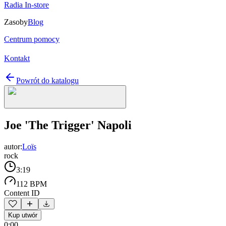
Radia In-store
Zasoby
Blog
Centrum pomocy
Kontakt
Powrót do katalogu
Joe 'The Trigger' Napoli
autor:
Loïs
rock
3:19
112 BPM
Content ID
Kup utwór
0:00