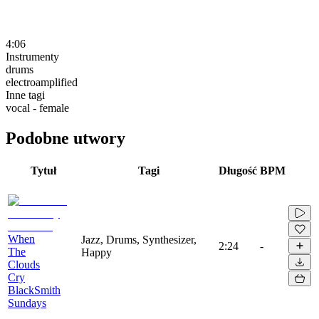
4:06
Instrumenty
drums
electroamplified
Inne tagi
vocal - female
Podobne utwory
Tytuł
Tagi
Długość
BPM
When
Jazz, Drums, Synthesizer,
2:24
-
The
Happy
Clouds
Cry
BlackSmith
Sundays