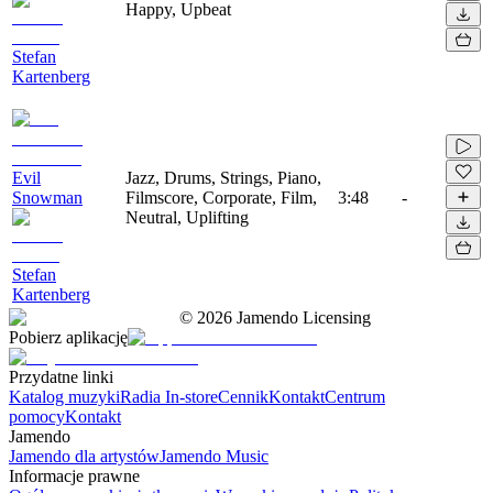
Happy, Upbeat
Stefan
Kartenberg
Evil
Jazz, Drums, Strings, Piano,
Snowman
Filmscore, Corporate, Film,
3:48
-
Neutral, Uplifting
Stefan
Kartenberg
©
2026
Jamendo Licensing
Pobierz aplikację
Przydatne linki
Katalog muzyki
Radia In-store
Cennik
Kontakt
Centrum
pomocy
Kontakt
Jamendo
Jamendo dla artystów
Jamendo Music
Informacje prawne