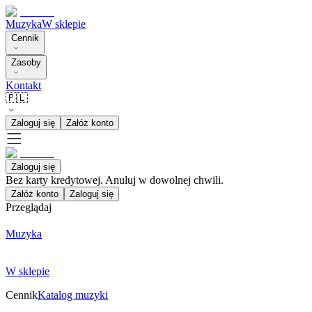
Muzyka
W sklepie
Cennik
Zasoby
Kontakt
🇵🇱
Zaloguj się
Załóż konto
Zaloguj się
Bez karty kredytowej. Anuluj w dowolnej chwili.
Załóż konto
Zaloguj się
Przeglądaj
Muzyka
W sklepie
Cennik
Katalog muzyki