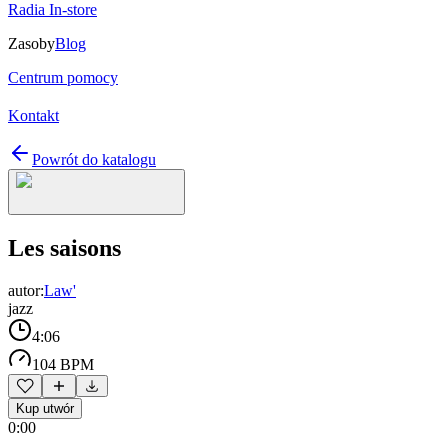
Radia In-store
Zasoby
Blog
Centrum pomocy
Kontakt
Powrót do katalogu
Les saisons
autor:
Law'
jazz
4:06
104 BPM
Kup utwór
0:00