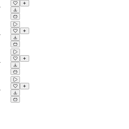
-
-
-
-