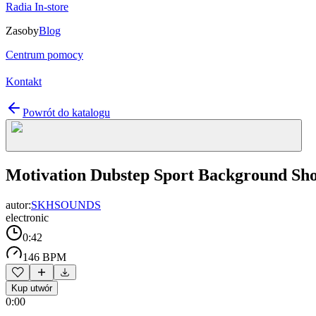
Radia In-store
Zasoby
Blog
Centrum pomocy
Kontakt
Powrót do katalogu
Motivation Dubstep Sport Background Sho
autor:
SKHSOUNDS
electronic
0:42
146 BPM
Kup utwór
0:00