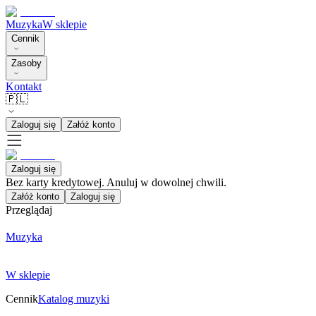
Muzyka
W sklepie
Cennik
Zasoby
Kontakt
🇵🇱
Zaloguj się
Załóż konto
Zaloguj się
Bez karty kredytowej. Anuluj w dowolnej chwili.
Załóż konto
Zaloguj się
Przeglądaj
Muzyka
W sklepie
Cennik
Katalog muzyki