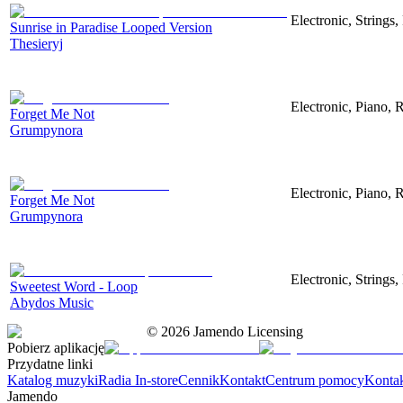
Electronic, Strings
Sunrise in Paradise Looped Version
Thesieryj
Electronic, Piano, 
Forget Me Not
Grumpynora
Electronic, Piano, 
Forget Me Not
Grumpynora
Electronic, Strings
Sweetest Word - Loop
Abydos Music
©
2026
Jamendo Licensing
Pobierz aplikację
Przydatne linki
Katalog muzyki
Radia In-store
Cennik
Kontakt
Centrum pomocy
Konta
Jamendo