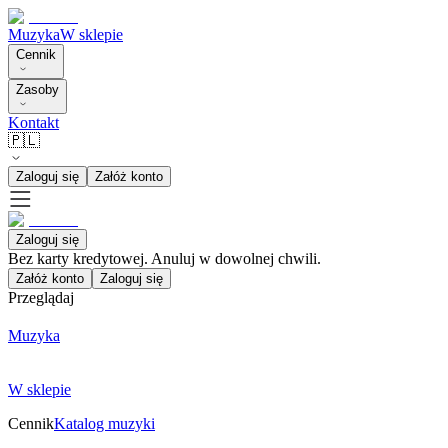
Muzyka
W sklepie
Cennik
Zasoby
Kontakt
🇵🇱
Zaloguj się
Załóż konto
Zaloguj się
Bez karty kredytowej. Anuluj w dowolnej chwili.
Załóż konto
Zaloguj się
Przeglądaj
Muzyka
W sklepie
Cennik
Katalog muzyki