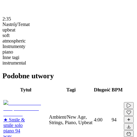
2:35
Nastrój/Temat
upbeat
soft
atmospheric
Instrumenty
piano
Inne tagi
instrumental
Podobne utwory
Tytuł
Tagi
Długość
BPM
Ambient/New Age,
★ Smile &
4:00
94
Strings, Piano, Upbeat
smile solo
piano 94
wav