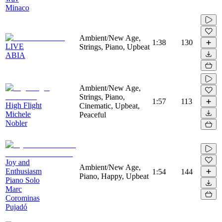
Minaco
Ambient/New Age,
1:38
130
LIVE
Strings, Piano, Upbeat
ABIA
Ambient/New Age,
Strings, Piano,
1:57
113
High Flight
Cinematic, Upbeat,
Michele
Peaceful
Nobler
Joy and
Ambient/New Age,
Enthusiasm
1:54
144
Piano, Happy, Upbeat
Piano Solo
Marc
Corominas
Pujadó