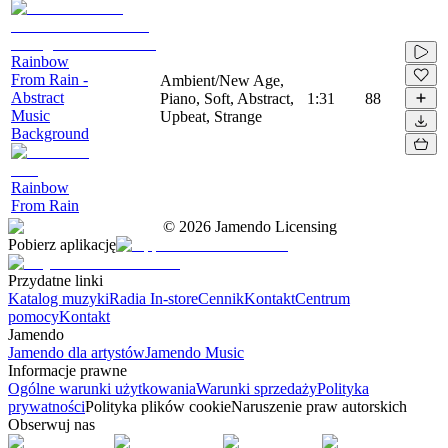
Rainbow
From Rain -
Ambient/New Age,
Abstract
Piano, Soft, Abstract,
1:31
88
Music
Upbeat, Strange
Background
Rainbow
From Rain
©
2026
Jamendo Licensing
Pobierz aplikację
Przydatne linki
Katalog muzyki
Radia In-store
Cennik
Kontakt
Centrum
pomocy
Kontakt
Jamendo
Jamendo dla artystów
Jamendo Music
Informacje prawne
Ogólne warunki użytkowania
Warunki sprzedaży
Polityka
prywatności
Polityka plików cookie
Naruszenie praw autorskich
Obserwuj nas