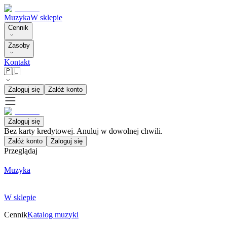
Muzyka
W sklepie
Cennik
Zasoby
Kontakt
🇵🇱
Zaloguj się
Załóż konto
Zaloguj się
Bez karty kredytowej. Anuluj w dowolnej chwili.
Załóż konto
Zaloguj się
Przeglądaj
Muzyka
W sklepie
Cennik
Katalog muzyki