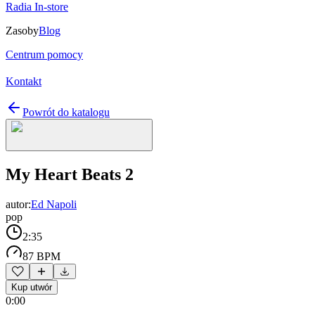
Radia In-store
Zasoby
Blog
Centrum pomocy
Kontakt
Powrót do katalogu
My Heart Beats 2
autor:
Ed Napoli
pop
2:35
87 BPM
Kup utwór
0:00