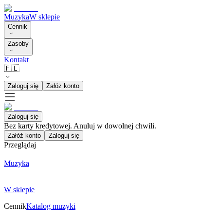
Muzyka
W sklepie
Cennik
Zasoby
Kontakt
🇵🇱
Zaloguj się
Załóż konto
Zaloguj się
Bez karty kredytowej. Anuluj w dowolnej chwili.
Załóż konto
Zaloguj się
Przeglądaj
Muzyka
W sklepie
Cennik
Katalog muzyki