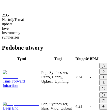
2:35
Nastrój/Temat
upbeat
love
Instrumenty
synthesizer
Podobne utwory
Tytuł
Tagi
Długość
BPM
Pop, Synthesizer,
Retro, Happy,
2:34
-
Time Forward
Upbeat, Uplifting
Infraction
Pop, Synthesizer,
4:21
-
Deep End
Bass, Vlog, Upbeat