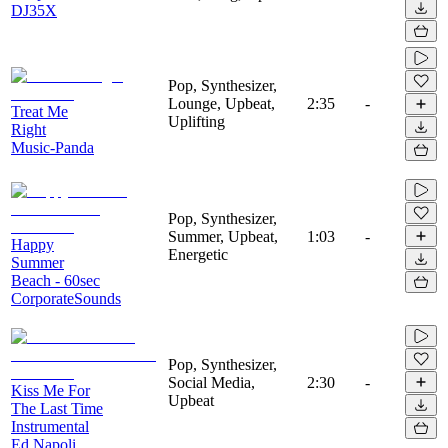
DJ35X
Pop, Synthesizer,
Lounge, Upbeat,
2:35
-
Treat Me
Uplifting
Right
Music-Panda
Pop, Synthesizer,
Summer, Upbeat,
1:03
-
Happy
Energetic
Summer
Beach - 60sec
CorporateSounds
Pop, Synthesizer,
Social Media,
2:30
-
Kiss Me For
Upbeat
The Last Time
Instrumental
Ed Napoli