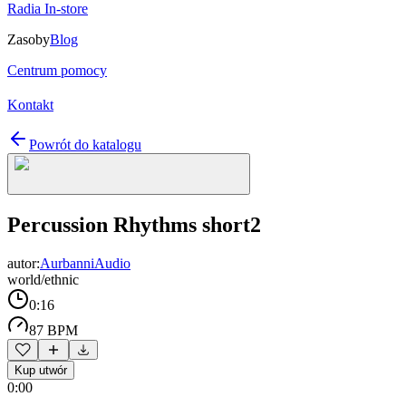
Radia In-store
Zasoby
Blog
Centrum pomocy
Kontakt
Powrót do katalogu
Percussion Rhythms short2
autor:
AurbanniAudio
world/ethnic
0:16
87 BPM
Kup utwór
0:00