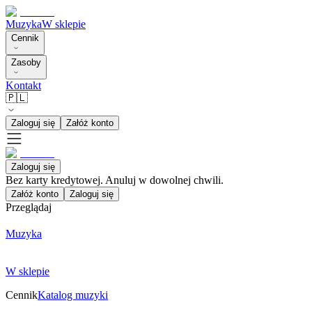
Muzyka
W sklepie
Cennik
Zasoby
Kontakt
🇵🇱
Zaloguj się
Załóż konto
Zaloguj się
Bez karty kredytowej. Anuluj w dowolnej chwili.
Załóż konto
Zaloguj się
Przeglądaj
Muzyka
W sklepie
Cennik
Katalog muzyki