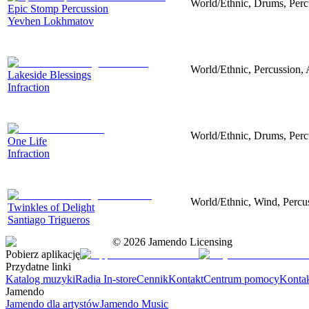
World/Ethnic, Drums, Perc
Epic Stomp Percussion
Yevhen Lokhmatov
World/Ethnic, Percussion, 
Lakeside Blessings
Infraction
World/Ethnic, Drums, Perc
One Life
Infraction
World/Ethnic, Wind, Percus
Twinkles of Delight
Santiago Trigueros
©
2026
Jamendo Licensing
Pobierz aplikację
Przydatne linki
Katalog muzyki
Radia In-store
Cennik
Kontakt
Centrum pomocy
Konta
Jamendo
Jamendo dla artystów
Jamendo Music