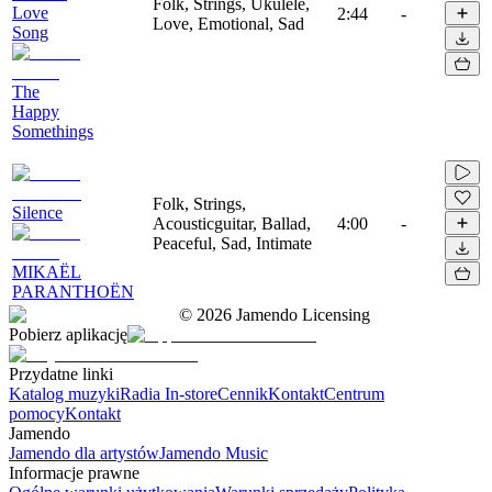
Folk, Strings, Ukulele,
Love
2:44
-
Love, Emotional, Sad
Song
The
Happy
Somethings
Folk, Strings,
Silence
Acousticguitar, Ballad,
4:00
-
Peaceful, Sad, Intimate
MIKAËL
PARANTHOËN
©
2026
Jamendo Licensing
Pobierz aplikację
Przydatne linki
Katalog muzyki
Radia In-store
Cennik
Kontakt
Centrum
pomocy
Kontakt
Jamendo
Jamendo dla artystów
Jamendo Music
Informacje prawne