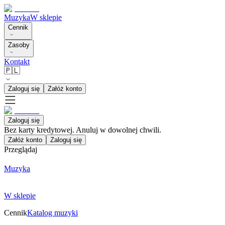
Muzyka
W sklepie
Cennik
Zasoby
Kontakt
🇵🇱
Zaloguj się
Załóż konto
Zaloguj się
Bez karty kredytowej. Anuluj w dowolnej chwili.
Załóż konto
Zaloguj się
Przeglądaj
Muzyka
W sklepie
Cennik
Katalog muzyki