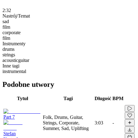
2:32
Nastrój/Temat
sad
film
corporate
film
Instrumenty
drums
strings
acousticguitar
Inne tagi
instrumental
Podobne utwory
Tytuł
Tagi
Długość
BPM
Part 7
Folk, Drums, Guitar,
Strings, Corporate,
3:03
-
Summer, Sad, Uplifting
Stefan