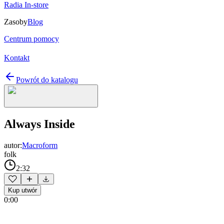
Radia In-store
Zasoby
Blog
Centrum pomocy
Kontakt
Powrót do katalogu
Always Inside
autor:
Macroform
folk
2:32
Kup utwór
0:00