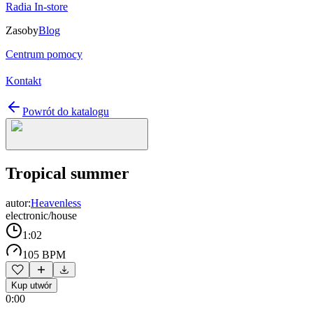
Radia In-store
Zasoby
Blog
Centrum pomocy
Kontakt
Powrót do katalogu
Tropical summer
autor:
Heavenless
electronic/house
1:02
105 BPM
Kup utwór
0:00