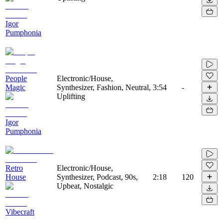
Igor
Pumphonia
People
Electronic/House,
Magic
Synthesizer, Fashion, Neutral,
3:54
-
Uplifting
Igor
Pumphonia
Retro
Electronic/House,
House
Synthesizer, Podcast, 90s,
2:18
120
Upbeat, Nostalgic
Vibecraft