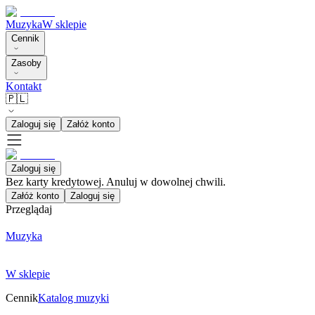
Muzyka
W sklepie
Cennik
Zasoby
Kontakt
🇵🇱
Zaloguj się
Załóż konto
Zaloguj się
Bez karty kredytowej. Anuluj w dowolnej chwili.
Załóż konto
Zaloguj się
Przeglądaj
Muzyka
W sklepie
Cennik
Katalog muzyki