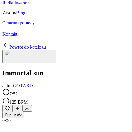
Radia In-store
Zasoby
Blog
Centrum pomocy
Kontakt
Powrót do katalogu
Immortal sun
autor:
GOTARD
7:52
125 BPM
Kup utwór
0:00