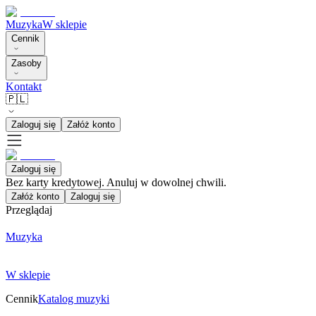
Muzyka
W sklepie
Cennik
Zasoby
Kontakt
🇵🇱
Zaloguj się
Załóż konto
Zaloguj się
Bez karty kredytowej. Anuluj w dowolnej chwili.
Załóż konto
Zaloguj się
Przeglądaj
Muzyka
W sklepie
Cennik
Katalog muzyki