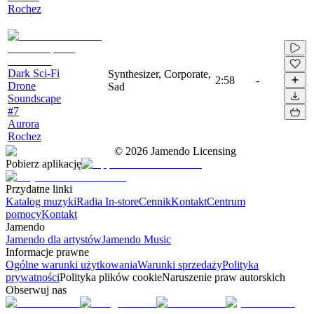
Rochez
Dark Sci-Fi
Synthesizer, Corporate,
2:58
-
Drone
Sad
Soundscape
#7
Aurora
Rochez
©
2026
Jamendo Licensing
Pobierz aplikację
Przydatne linki
Katalog muzyki
Radia In-store
Cennik
Kontakt
Centrum
pomocy
Kontakt
Jamendo
Jamendo dla artystów
Jamendo Music
Informacje prawne
Ogólne warunki użytkowania
Warunki sprzedaży
Polityka
prywatności
Polityka plików cookie
Naruszenie praw autorskich
Obserwuj nas