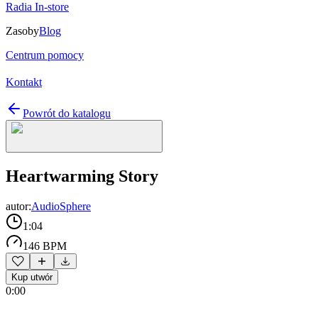
Radia In-store
Zasoby
Blog
Centrum pomocy
Kontakt
Powrót do katalogu
Heartwarming Story
autor:
AudioSphere
1:04
146 BPM
Kup utwór
0:00