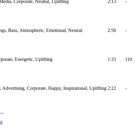
 Media, Corporate, Neutral, Uplifting
2:13
-
ings, Bass, Atmospheric, Emotional, Neutral
2:50
-
porate, Energetic, Uplifting
1:33
110
r, Advertising, Corporate, Happy, Inspirational, Uplifting
2:22
-
kt