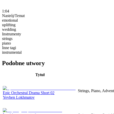
1:04
Nastrój/Temat
emotional
uplifting
wedding
Instrumenty
strings
piano
Inne tagi
instrumental
Podobne utwory
Tytuł
Strings, Piano, Adven
Epic Orchestral Drama Short 02
Yevhen Lokhmatov