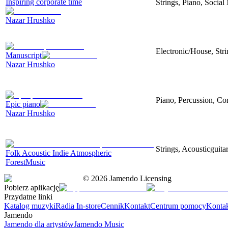
Inspiring corporate time
Strings, Piano, Social
Nazar Hrushko
Electronic/House, Str
Manuscript
Nazar Hrushko
Piano, Percussion, Cor
Epic piano
Nazar Hrushko
Strings, Acousticguita
Folk Acoustic Indie Atmospheric
ForestMusic
©
2026
Jamendo Licensing
Pobierz aplikację
Przydatne linki
Katalog muzyki
Radia In-store
Cennik
Kontakt
Centrum pomocy
Konta
Jamendo
Jamendo dla artystów
Jamendo Music