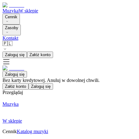
Muzyka
W sklepie
Cennik
Zasoby
Kontakt
🇵🇱
Zaloguj się
Załóż konto
Zaloguj się
Bez karty kredytowej. Anuluj w dowolnej chwili.
Załóż konto
Zaloguj się
Przeglądaj
Muzyka
W sklepie
Cennik
Katalog muzyki