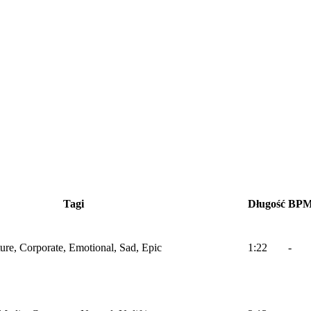
Tagi
Długość
BP
ture, Corporate, Emotional, Sad, Epic
1:22
-