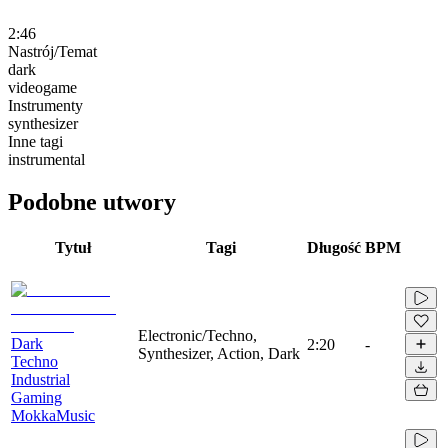
2:46
Nastrój/Temat
dark
videogame
Instrumenty
synthesizer
Inne tagi
instrumental
Podobne utwory
Tytuł
Tagi
Długość
BPM
Electronic/Techno,
Dark
2:20
-
Synthesizer, Action, Dark
Techno
Industrial
Gaming
MokkaMusic