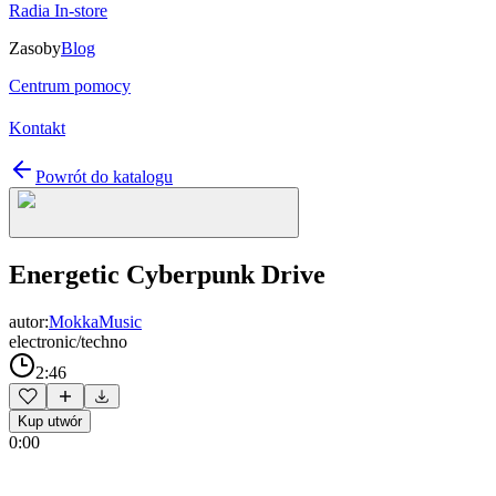
Radia In-store
Zasoby
Blog
Centrum pomocy
Kontakt
Powrót do katalogu
Energetic Cyberpunk Drive
autor:
MokkaMusic
electronic/techno
2:46
Kup utwór
0:00