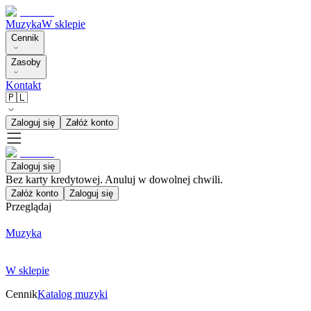
Muzyka
W sklepie
Cennik
Zasoby
Kontakt
🇵🇱
Zaloguj się
Załóż konto
Zaloguj się
Bez karty kredytowej. Anuluj w dowolnej chwili.
Załóż konto
Zaloguj się
Przeglądaj
Muzyka
W sklepie
Cennik
Katalog muzyki