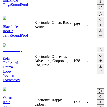
Blackhole
TaigaSoundProd
Electronic, Guitar, Bass,
1:57
-
Blackhole
Neutral
short 2
TaigaSoundProd
Electronic, Orchestra,
Epic
Adventure, Corporate,
1:28
-
Orchestral
Sad, Epic
Drama
Loop
Yevhen
Lokhmatov
Warm
Electronic, Happy,
Indie
1:53
-
Upbeat
Glow