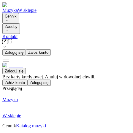
Muzyka
W sklepie
Cennik
Zasoby
Kontakt
🇵🇱
Zaloguj się
Załóż konto
Zaloguj się
Bez karty kredytowej. Anuluj w dowolnej chwili.
Załóż konto
Zaloguj się
Przeglądaj
Muzyka
W sklepie
Cennik
Katalog muzyki