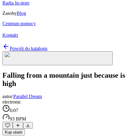
Radia In-store
Zasoby
Blog
Centrum pomocy
Kontakt
Powrót do katalogu
Falling from a mountain just because is
high
autor:
Parallel Dream
electronic
6:07
93 BPM
Kup utwór