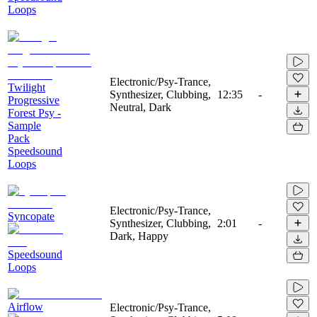
Loops
Electronic/Psy-Trance,
Twilight
Synthesizer, Clubbing,
12:35
-
Progressive
Neutral, Dark
Forest Psy -
Sample
Pack
Speedsound
Loops
Electronic/Psy-Trance,
Syncopate
Synthesizer, Clubbing,
2:01
-
Dark, Happy
Speedsound
Loops
Airflow
Electronic/Psy-Trance,