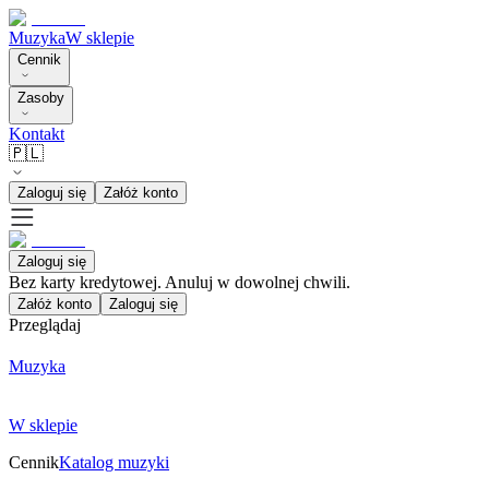
Muzyka
W sklepie
Cennik
Zasoby
Kontakt
🇵🇱
Zaloguj się
Załóż konto
Zaloguj się
Bez karty kredytowej. Anuluj w dowolnej chwili.
Załóż konto
Zaloguj się
Przeglądaj
Muzyka
W sklepie
Cennik
Katalog muzyki