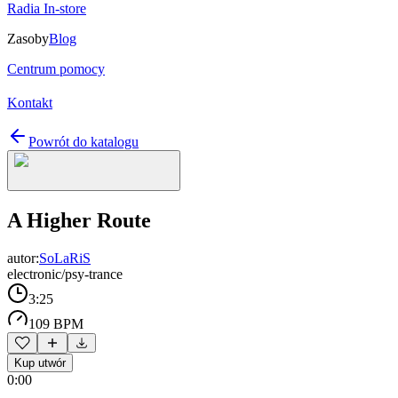
Radia In-store
Zasoby
Blog
Centrum pomocy
Kontakt
Powrót do katalogu
A Higher Route
autor:
SoLaRiS
electronic/psy-trance
3:25
109 BPM
Kup utwór
0:00