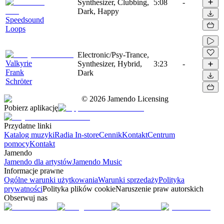
Synthesizer, Clubbing,
5:08
-
Dark, Happy
Speedsound
Loops
Electronic/Psy-Trance,
Valkyrie
Synthesizer, Hybrid,
3:23
-
Frank
Dark
Schröter
©
2026
Jamendo Licensing
Pobierz aplikację
Przydatne linki
Katalog muzyki
Radia In-store
Cennik
Kontakt
Centrum
pomocy
Kontakt
Jamendo
Jamendo dla artystów
Jamendo Music
Informacje prawne
Ogólne warunki użytkowania
Warunki sprzedaży
Polityka
prywatności
Polityka plików cookie
Naruszenie praw autorskich
Obserwuj nas