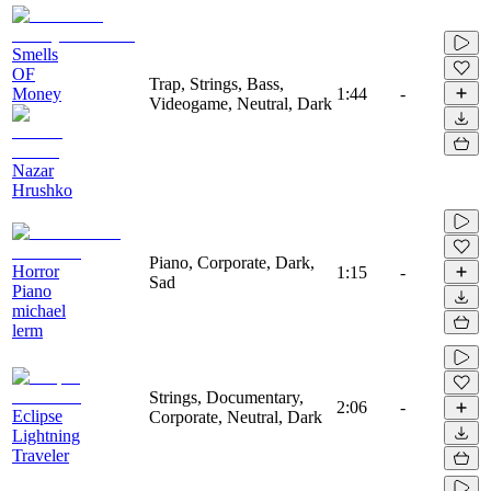
Smells
OF
Trap, Strings, Bass,
Money
1:44
-
Videogame, Neutral, Dark
Nazar
Hrushko
Piano, Corporate, Dark,
Horror
1:15
-
Sad
Piano
michael
lerm
Strings, Documentary,
2:06
-
Eclipse
Corporate, Neutral, Dark
Lightning
Traveler