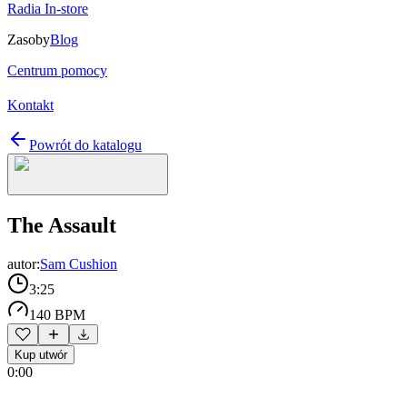
Radia In-store
Zasoby
Blog
Centrum pomocy
Kontakt
Powrót do katalogu
The Assault
autor:
Sam Cushion
3:25
140 BPM
Kup utwór
0:00