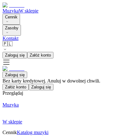
Muzyka
W sklepie
Cennik
Zasoby
Kontakt
🇵🇱
Zaloguj się
Załóż konto
Zaloguj się
Bez karty kredytowej. Anuluj w dowolnej chwili.
Załóż konto
Zaloguj się
Przeglądaj
Muzyka
W sklepie
Cennik
Katalog muzyki