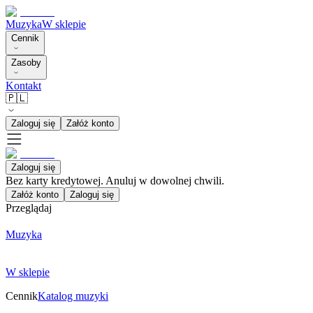
Muzyka
W sklepie
Cennik
Zasoby
Kontakt
🇵🇱
Zaloguj się
Załóż konto
Zaloguj się
Bez karty kredytowej. Anuluj w dowolnej chwili.
Załóż konto
Zaloguj się
Przeglądaj
Muzyka
W sklepie
Cennik
Katalog muzyki