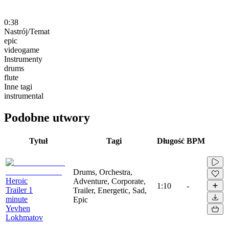
0:38
Nastrój/Temat
epic
videogame
Instrumenty
drums
flute
Inne tagi
instrumental
Podobne utwory
Tytuł
Tagi
Długość
BPM
Drums, Orchestra,
Heroic
Adventure, Corporate,
1:10
-
Trailer 1
Trailer, Energetic, Sad,
minute
Epic
Yevhen
Lokhmatov