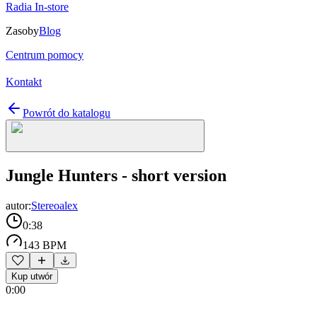
Radia In-store
Zasoby
Blog
Centrum pomocy
Kontakt
Powrót do katalogu
Jungle Hunters - short version
autor:
Stereoalex
0:38
143 BPM
Kup utwór
0:00