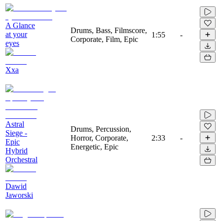
A Glance
Drums, Bass, Filmscore,
at your
1:55
-
Corporate, Film, Epic
eyes
Xxa
Astral
Drums, Percussion,
Siege -
Horror, Corporate,
2:33
-
Epic
Energetic, Epic
Hybrid
Orchestral
Dawid
Jaworski