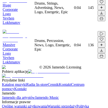
Drums, Strings,
Huge
Advertising, News,
0:04
145
Corporate
Logo, Energetic, Epic
Logo
Yevhen
Lokhmatov
Drums, Percussion,
Massive
News, Logo, Energetic,
0:04
136
Corporate
Epic
Logo
Yevhen
Lokhmatov
©
2026
Jamendo Licensing
Pobierz aplikację
Przydatne linki
Katalog muzyki
Radia In-store
Cennik
Kontakt
Centrum
pomocy
Kontakt
Jamendo
Jamendo dla artystów
Jamendo Music
Informacje prawne
Ogólne warunki użytkowania
Warunki sprzedaży
Polityka