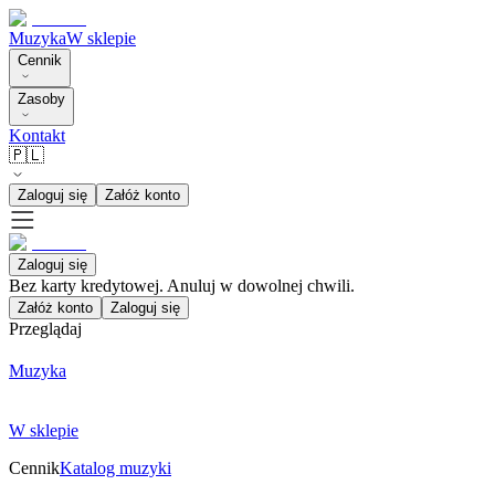
Muzyka
W sklepie
Cennik
Zasoby
Kontakt
🇵🇱
Zaloguj się
Załóż konto
Zaloguj się
Bez karty kredytowej. Anuluj w dowolnej chwili.
Załóż konto
Zaloguj się
Przeglądaj
Muzyka
W sklepie
Cennik
Katalog muzyki