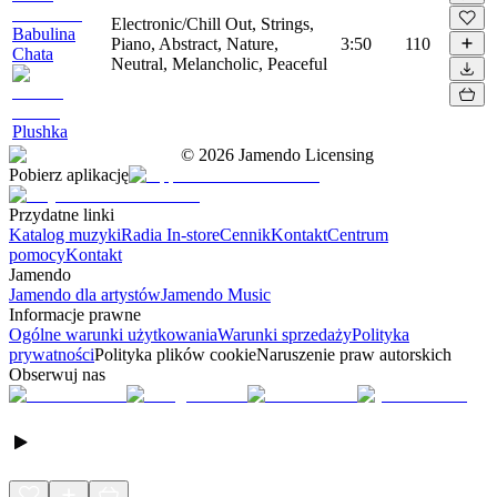
Electronic/Chill Out, Strings,
Babulina
Piano, Abstract, Nature,
3:50
110
Chata
Neutral, Melancholic, Peaceful
Plushka
©
2026
Jamendo Licensing
Pobierz aplikację
Przydatne linki
Katalog muzyki
Radia In-store
Cennik
Kontakt
Centrum
pomocy
Kontakt
Jamendo
Jamendo dla artystów
Jamendo Music
Informacje prawne
Ogólne warunki użytkowania
Warunki sprzedaży
Polityka
prywatności
Polityka plików cookie
Naruszenie praw autorskich
Obserwuj nas