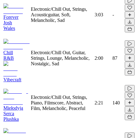
Electronic/Chill Out, Strings,
Acousticguitar, Soft,
3:03
-
Forever
Melancholic, Sad
Josh
Wales
Chill
Electronic/Chill Out, Guitar,
R&B
Strings, Lounge, Melancholic,
2:00
87
Nostalgic, Sad
Vibecraft
Electronic/Chill Out, Strings,
Piano, Filmscore, Abstract,
2:21
140
Miełodyja
Film, Melancholic, Peaceful
Serca
Plushka