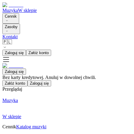
Muzyka
W sklepie
Cennik
Zasoby
Kontakt
🇵🇱
Zaloguj się
Załóż konto
Zaloguj się
Bez karty kredytowej. Anuluj w dowolnej chwili.
Załóż konto
Zaloguj się
Przeglądaj
Muzyka
W sklepie
Cennik
Katalog muzyki