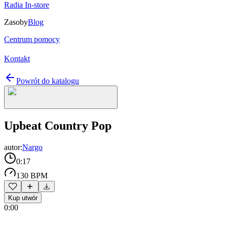
Radia In-store
Zasoby
Blog
Centrum pomocy
Kontakt
Powrót do katalogu
Upbeat Country Pop
autor:
Nargo
0:17
130 BPM
Kup utwór
0:00