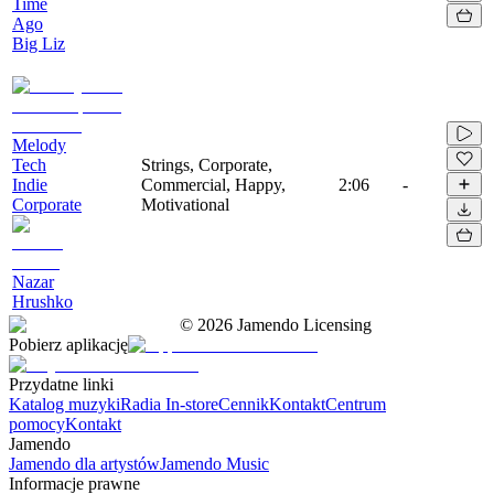
Time
Ago
Big Liz
Melody
Tech
Strings, Corporate,
Indie
Commercial, Happy,
2:06
-
Corporate
Motivational
Nazar
Hrushko
©
2026
Jamendo Licensing
Pobierz aplikację
Przydatne linki
Katalog muzyki
Radia In-store
Cennik
Kontakt
Centrum
pomocy
Kontakt
Jamendo
Jamendo dla artystów
Jamendo Music
Informacje prawne