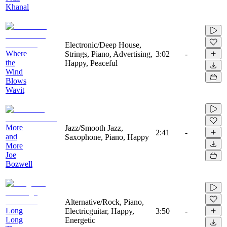
Khanal
Electronic/Deep House,
Where
Strings, Piano, Advertising,
3:02
-
the
Happy, Peaceful
Wind
Blows
Wavit
More
Jazz/Smooth Jazz,
2:41
-
and
Saxophone, Piano, Happy
More
Joe
Bozwell
Alternative/Rock, Piano,
Long
Electricguitar, Happy,
3:50
-
Long
Energetic