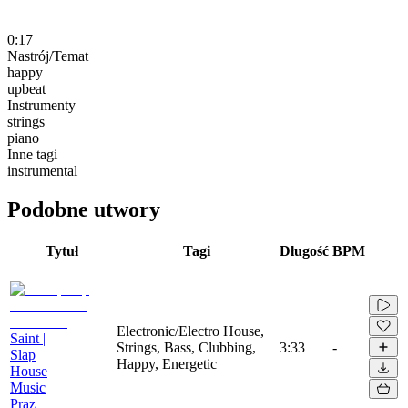
0:17
Nastrój/Temat
happy
upbeat
Instrumenty
strings
piano
Inne tagi
instrumental
Podobne utwory
Tytuł
Tagi
Długość
BPM
Electronic/Electro House,
Saint |
Strings, Bass, Clubbing,
3:33
-
Slap
Happy, Energetic
House
Music
Praz