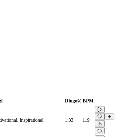
gi
Długość
BPM
ational, Inspirational
1:33
119