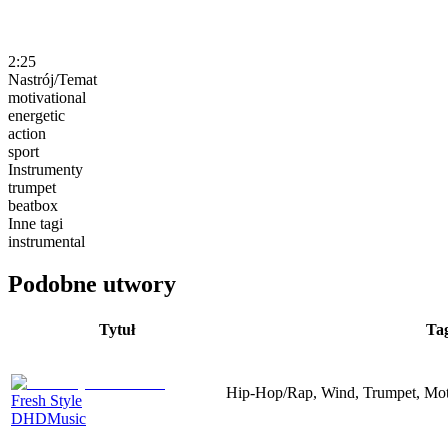
2:25
Nastrój/Temat
motivational
energetic
action
sport
Instrumenty
trumpet
beatbox
Inne tagi
instrumental
Podobne utwory
Tytuł
Ta
Hip-Hop/Rap, Wind, Trumpet, Motiv
Fresh Style
DHDMusic