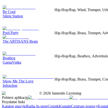
Hip-Hop/Rap, Wind, Trumpet, Urb
Be Cool
Silent Station
Pool Party
Hip-Hop/Rap, Brass, Trumpet, Adve
The ARTISANS Beats
Hip-Hop/Rap, Beatbox, Advertising
Beatbox
GarnaVutka
Hip-Hop/Rap, Brass, Trumpet, Com
Show Me The Love
Infraction
©
2026
Jamendo Licensing
Pobierz aplikację
Przydatne linki
Katalog muzyki
Radia In-store
Cennik
Kontakt
Centrum pomocy
Konta