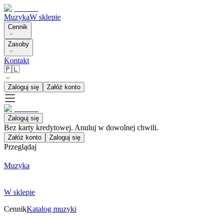
Muzyka
W sklepie
Cennik
Zasoby
Kontakt
🇵🇱
Zaloguj się
Załóż konto
Zaloguj się
Bez karty kredytowej. Anuluj w dowolnej chwili.
Załóż konto
Zaloguj się
Przeglądaj
Muzyka
W sklepie
Cennik
Katalog muzyki