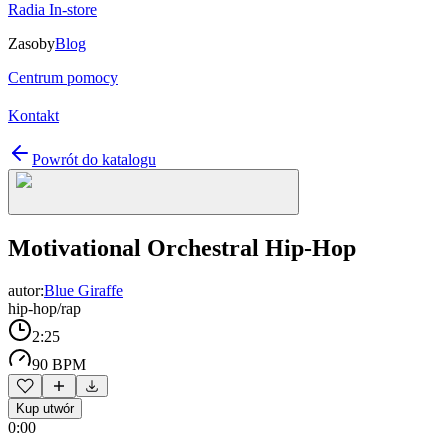
Radia In-store
Zasoby
Blog
Centrum pomocy
Kontakt
Powrót do katalogu
Motivational Orchestral Hip-Hop
autor:
Blue Giraffe
hip-hop/rap
2:25
90 BPM
Kup utwór
0:00