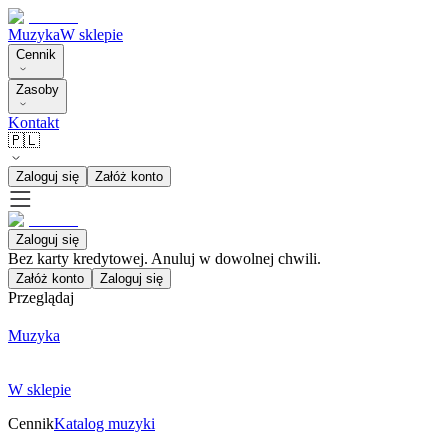
Muzyka
W sklepie
Cennik
Zasoby
Kontakt
🇵🇱
Zaloguj się
Załóż konto
Zaloguj się
Bez karty kredytowej. Anuluj w dowolnej chwili.
Załóż konto
Zaloguj się
Przeglądaj
Muzyka
W sklepie
Cennik
Katalog muzyki