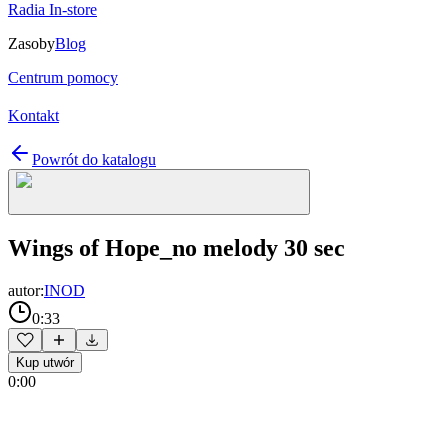
Radia In-store
Zasoby
Blog
Centrum pomocy
Kontakt
Powrót do katalogu
Wings of Hope_no melody 30 sec
autor:
INOD
0:33
Kup utwór
0:00