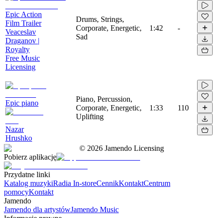
Epic Action
Drums, Strings,
Film Trailer
Corporate, Energetic,
1:42
-
Veaceslav
Sad
Draganov |
Royalty
Free Music
Licensing
Piano, Percussion,
Epic piano
Corporate, Energetic,
1:33
110
Uplifting
Nazar
Hrushko
©
2026
Jamendo Licensing
Pobierz aplikację
Przydatne linki
Katalog muzyki
Radia In-store
Cennik
Kontakt
Centrum
pomocy
Kontakt
Jamendo
Jamendo dla artystów
Jamendo Music