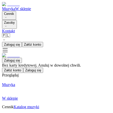
Muzyka
W sklepie
Cennik
Zasoby
Kontakt
🇵🇱
Zaloguj się
Załóż konto
Zaloguj się
Bez karty kredytowej. Anuluj w dowolnej chwili.
Załóż konto
Zaloguj się
Przeglądaj
Muzyka
W sklepie
Cennik
Katalog muzyki