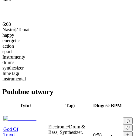
6:03
Nastrój/Temat
happy
energetic
action
sport
Instrumenty
drums
synthesizer
Inne tagi
instrumental
Podobne utwory
Tytuł
Tagi
Długość
BPM
Electronic/Drum &
God Of
Bass, Synthesizer,
Travel
0:58
-