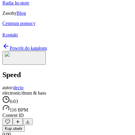
Radia In-store
Zasoby
Blog
Centrum pomocy
Kontakt
Powrót do katalogu
Speed
autor:
decto
electronic/drum & bass
6:03
116 BPM
Content ID
Kup utwór
0:00