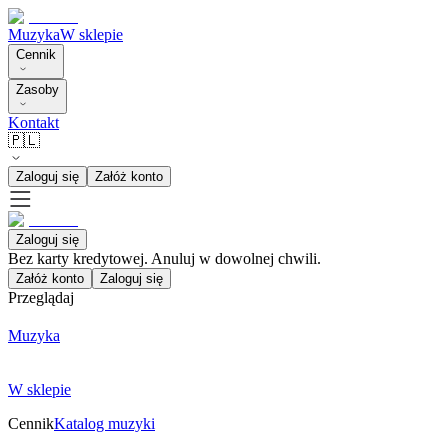
Muzyka
W sklepie
Cennik
Zasoby
Kontakt
🇵🇱
Zaloguj się
Załóż konto
Zaloguj się
Bez karty kredytowej. Anuluj w dowolnej chwili.
Załóż konto
Zaloguj się
Przeglądaj
Muzyka
W sklepie
Cennik
Katalog muzyki