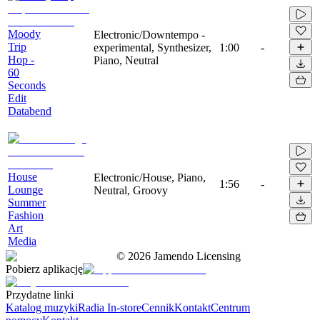
Moody
Electronic/Downtempo -
Trip
experimental, Synthesizer,
1:00
-
Hop -
Piano, Neutral
60
Seconds
Edit
Databend
House
Electronic/House, Piano,
1:56
-
Lounge
Neutral, Groovy
Summer
Fashion
Art
Media
©
2026
Jamendo Licensing
Pobierz aplikację
Przydatne linki
Katalog muzyki
Radia In-store
Cennik
Kontakt
Centrum