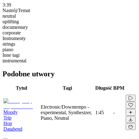
3:39
Nastrój/Temat
neutral
uplifting
documentary
corporate
Instrumenty
strings
piano
Inne tagi
instrumental
Podobne utwory
Tytuł
Tagi
Długość
BPM
Electronic/Downtempo -
Moody
experimental, Synthesizer,
1:45
-
Trip
Piano, Neutral
Hop
Databend