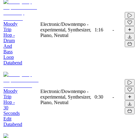
Moody
Electronic/Downtempo -
Trip
experimental, Synthesizer,
1:16
-
Hop -
Piano, Neutral
Drum
And
Bass
Loop
Databend
Moody
Electronic/Downtempo -
Trip
experimental, Synthesizer,
0:30
-
Hop -
Piano, Neutral
30
Seconds
Edit
Databend