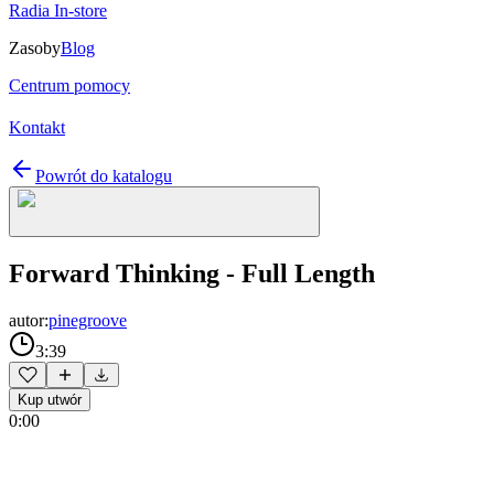
Radia In-store
Zasoby
Blog
Centrum pomocy
Kontakt
Powrót do katalogu
Forward Thinking - Full Length
autor:
pinegroove
3:39
Kup utwór
0:00