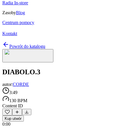
Radia In-store
Zasoby
Blog
Centrum pomocy
Kontakt
Powrót do katalogu
DIABOLO.3
autor:
CORDE
3:49
130 BPM
Content ID
Kup utwór
0:00