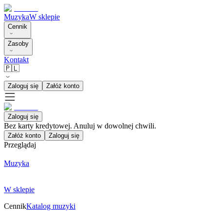
Muzyka
W sklepie
Cennik
Zasoby
Kontakt
🇵🇱
Zaloguj się
Załóż konto
Zaloguj się
Bez karty kredytowej. Anuluj w dowolnej chwili.
Załóż konto
Zaloguj się
Przeglądaj
Muzyka
W sklepie
Cennik
Katalog muzyki