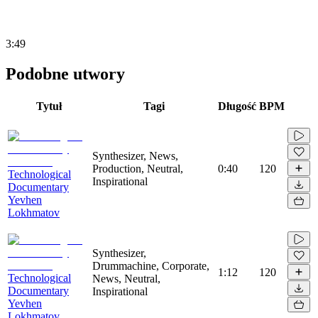
3:49
Podobne utwory
Tytuł
Tagi
Długość
BPM
Synthesizer, News,
Production, Neutral,
0:40
120
Technological
Inspirational
Documentary
Yevhen
Lokhmatov
Synthesizer,
Drummachine, Corporate,
1:12
120
Technological
News, Neutral,
Documentary
Inspirational
Yevhen
Lokhmatov