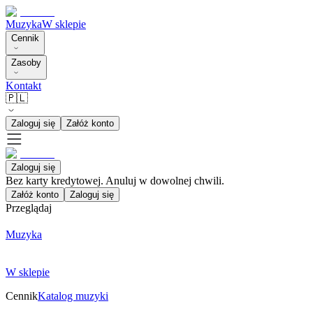
Muzyka
W sklepie
Cennik
Zasoby
Kontakt
🇵🇱
Zaloguj się
Załóż konto
Zaloguj się
Bez karty kredytowej. Anuluj w dowolnej chwili.
Załóż konto
Zaloguj się
Przeglądaj
Muzyka
W sklepie
Cennik
Katalog muzyki