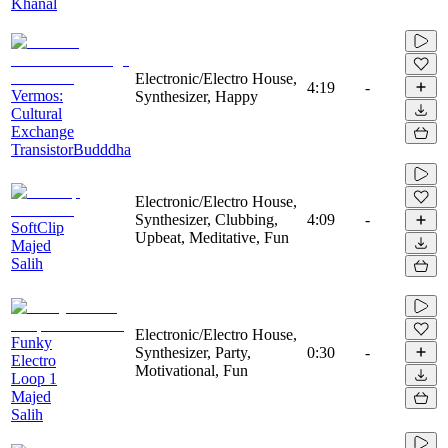
Khanal
Electronic/Electro House,
4:19
-
Vermos:
Synthesizer, Happy
Сultural
Exchange
TransistorBudddha
Electronic/Electro House,
Synthesizer, Clubbing,
4:09
-
SoftClip
Upbeat, Meditative, Fun
Majed
Salih
Electronic/Electro House,
Funky
Synthesizer, Party,
0:30
-
Electro
Motivational, Fun
Loop 1
Majed
Salih