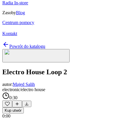
Radia In-store
Zasoby
Blog
Centrum pomocy
Kontakt
Powrót do katalogu
Electro House Loop 2
autor:
Majed Salih
electronic/electro house
0:30
Kup utwór
0:00