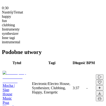
0:30
Nastrój/Temat
happy
fun
clubbing
Instrumenty
synthesizer
Inne tagi
instrumental
Podobne utwory
Tytuł
Tagi
Długość
BPM
Electronic/Electro House,
Mocha |
Synthesizer, Clubbing,
3:37
-
Slap
Happy, Energetic
House
Music
Praz