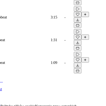
pbeat
3:15
-
beat
1:31
-
beat
1:09
-
kt