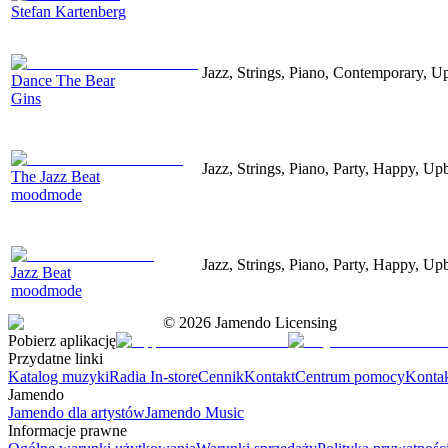
Stefan Kartenberg
Jazz, Strings, Piano, Contemporary, U
Dance The Bear
Gins
Jazz, Strings, Piano, Party, Happy, Up
The Jazz Beat
moodmode
Jazz, Strings, Piano, Party, Happy, Up
Jazz Beat
moodmode
©
2026
Jamendo Licensing
Pobierz aplikację
Przydatne linki
Katalog muzyki
Radia In-store
Cennik
Kontakt
Centrum pomocy
Konta
Jamendo
Jamendo dla artystów
Jamendo Music
Informacje prawne