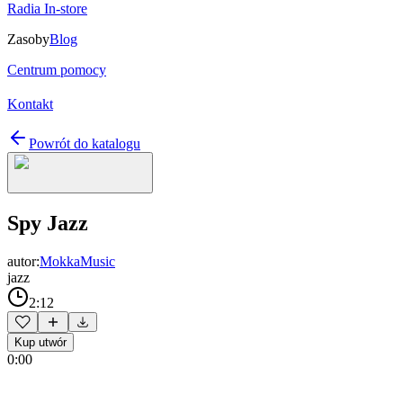
Radia In-store
Zasoby
Blog
Centrum pomocy
Kontakt
Powrót do katalogu
Spy Jazz
autor:
MokkaMusic
jazz
2:12
Kup utwór
0:00