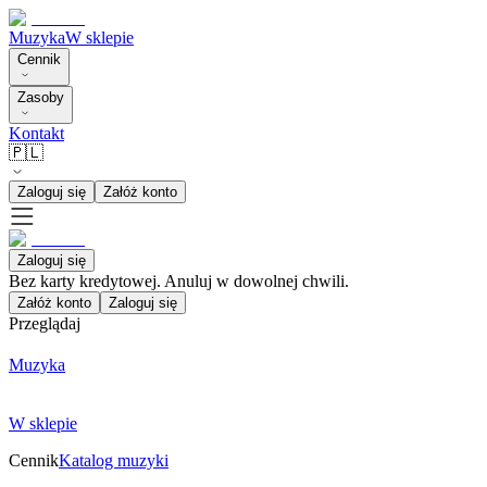
Muzyka
W sklepie
Cennik
Zasoby
Kontakt
🇵🇱
Zaloguj się
Załóż konto
Zaloguj się
Bez karty kredytowej. Anuluj w dowolnej chwili.
Załóż konto
Zaloguj się
Przeglądaj
Muzyka
W sklepie
Cennik
Katalog muzyki