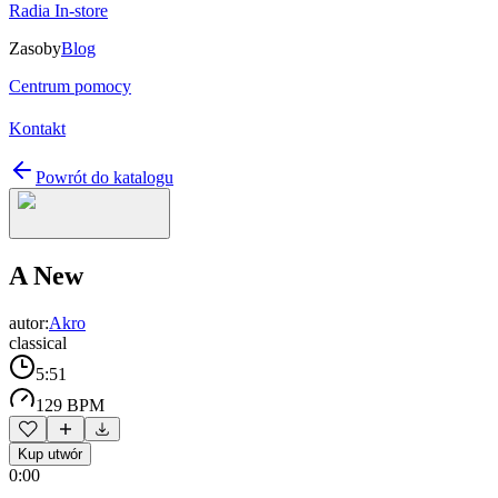
Radia In-store
Zasoby
Blog
Centrum pomocy
Kontakt
Powrót do katalogu
A New
autor:
Akro
classical
5:51
129 BPM
Kup utwór
0:00