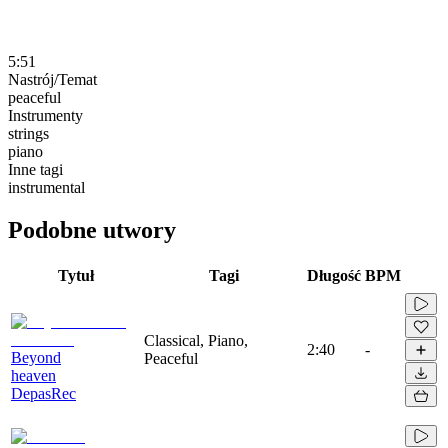
5:51
Nastrój/Temat
peaceful
Instrumenty
strings
piano
Inne tagi
instrumental
Podobne utwory
Tytuł
Tagi
Długość
BPM
Classical, Piano,
2:40
-
Beyond
Peaceful
heaven
DepasRec