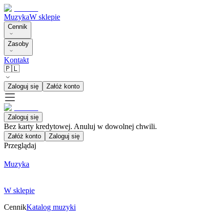
Muzyka
W sklepie
Cennik
Zasoby
Kontakt
🇵🇱
Zaloguj się
Załóż konto
Zaloguj się
Bez karty kredytowej. Anuluj w dowolnej chwili.
Załóż konto
Zaloguj się
Przeglądaj
Muzyka
W sklepie
Cennik
Katalog muzyki