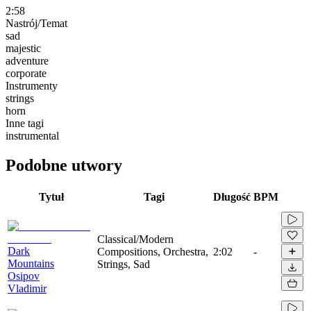
2:58
Nastrój/Temat
sad
majestic
adventure
corporate
Instrumenty
strings
horn
Inne tagi
instrumental
Podobne utwory
Tytuł
Tagi
Długość
BPM
Classical/Modern
Dark
Compositions, Orchestra,
2:02
-
Mountains
Strings, Sad
Osipov
Vladimir