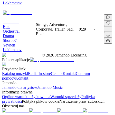
Lokhmatov
Strings, Adventure,
Epic
Corporate, Trailer, Sad,
0:29
-
Orchestral
Epic
Drama
Short 07
Yevhen
Lokhmatov
©
2026
Jamendo Licensing
Pobierz aplikację
Przydatne linki
Katalog muzyki
Radia In-store
Cennik
Kontakt
Centrum
pomocy
Kontakt
Jamendo
Jamendo dla artystów
Jamendo Music
Informacje prawne
Ogólne warunki użytkowania
Warunki sprzedaży
Polityka
prywatności
Polityka plików cookie
Naruszenie praw autorskich
Obserwuj nas