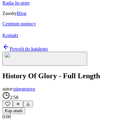
Radia In-store
Zasoby
Blog
Centrum pomocy
Kontakt
Powrót do katalogu
History Of Glory - Full Length
autor:
pinegroove
2:58
Kup utwór
0:00