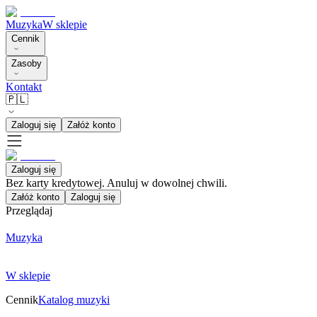
Muzyka
W sklepie
Cennik
Zasoby
Kontakt
🇵🇱
Zaloguj się
Załóż konto
Zaloguj się
Bez karty kredytowej. Anuluj w dowolnej chwili.
Załóż konto
Zaloguj się
Przeglądaj
Muzyka
W sklepie
Cennik
Katalog muzyki