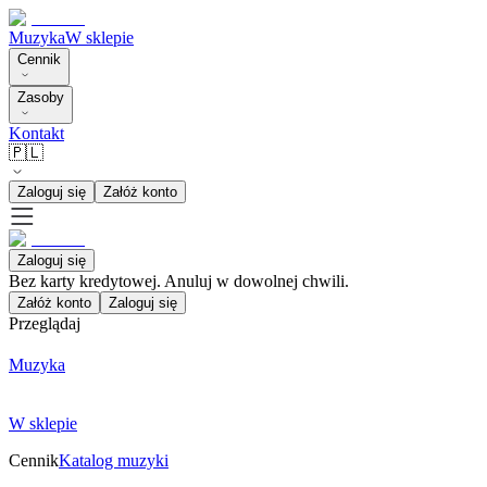
Muzyka
W sklepie
Cennik
Zasoby
Kontakt
🇵🇱
Zaloguj się
Załóż konto
Zaloguj się
Bez karty kredytowej. Anuluj w dowolnej chwili.
Załóż konto
Zaloguj się
Przeglądaj
Muzyka
W sklepie
Cennik
Katalog muzyki