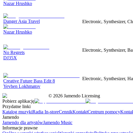
Nazar Hrushko
Danger Asia Travel
Electronic, Synthesizer, Cl
Nazar Hrushko
Electronic, Synthesizer, Ba
No Regrets
DJ35X
Electronic, Synthesizer, H
Creative Future Bass Edit 8
Yevhen Lokhmatov
©
2026
Jamendo Licensing
Pobierz aplikację
Przydatne linki
Katalog muzyki
Radia In-store
Cennik
Kontakt
Centrum pomocy
Konta
Jamendo
Jamendo dla artystów
Jamendo Music
Informacje prawne