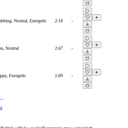
ubbing, Neutral, Energetic
2:18
-
ss, Neutral
2:47
-
appy, Energetic
1:09
-
kt