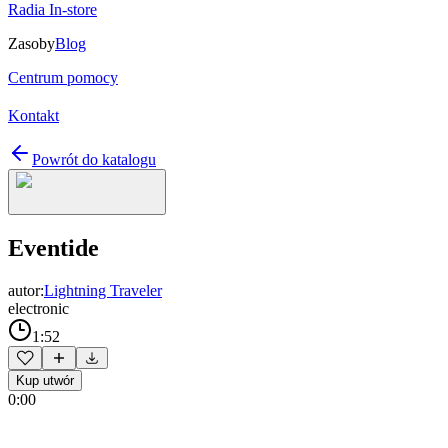
Radia In-store
Zasoby
Blog
Centrum pomocy
Kontakt
Powrót do katalogu
Eventide
autor:
Lightning Traveler
electronic
1:52
Kup utwór
0:00