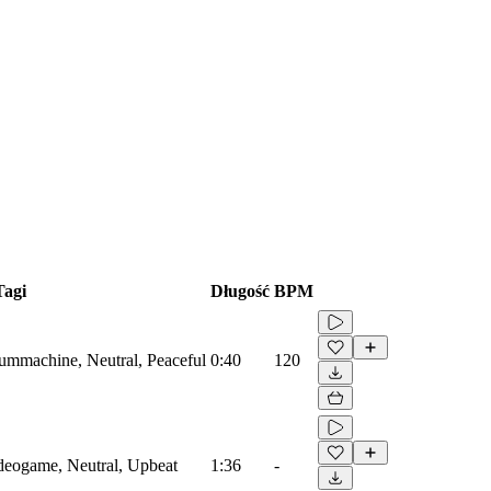
Tagi
Długość
BPM
rummachine, Neutral, Peaceful
0:40
120
ideogame, Neutral, Upbeat
1:36
-