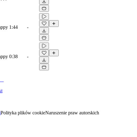
appy
1:44
-
appy
0:38
-
kt
i
Polityka plików cookie
Naruszenie praw autorskich