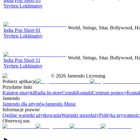
India Pop Short 03
Yevhen Lokhmatov
World, Strings, Sitar, Bollywood, H
India Pop Short 01
Yevhen Lokhmatov
World, Strings, Sitar, Bollywood, H
India Pop Short 11
Yevhen Lokhmatov
©
2026
Jamendo Licensing
Pobierz aplikację
Przydatne linki
Katalog muzyki
Radia In-store
Cennik
Kontakt
Centrum pomocy
Konta
Jamendo
Jamendo dla artystów
Jamendo Music
Informacje prawne
Ogólne warunki użytkowania
Warunki sprzedaży
Polityka prywatnośc
Obserwuj nas