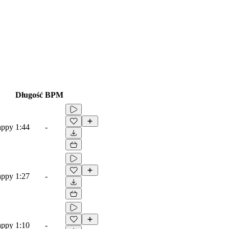
Długość
BPM
appy
1:44
-
appy
1:27
-
appy
1:10
-