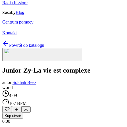
Radia In-store
Zasoby
Blog
Centrum pomocy
Kontakt
Powrót do katalogu
Junior Zy-La vie est complexe
autor:
Soldiah Beez
world
4:09
107 BPM
Kup utwór
0:00