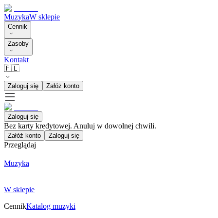
Muzyka
W sklepie
Cennik
Zasoby
Kontakt
🇵🇱
Zaloguj się
Załóż konto
Zaloguj się
Bez karty kredytowej. Anuluj w dowolnej chwili.
Załóż konto
Zaloguj się
Przeglądaj
Muzyka
W sklepie
Cennik
Katalog muzyki