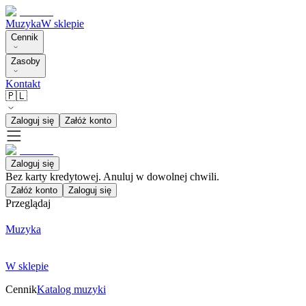
Muzyka
W sklepie
Cennik
Zasoby
Kontakt
🇵🇱
Zaloguj się
Załóż konto
Zaloguj się
Bez karty kredytowej. Anuluj w dowolnej chwili.
Załóż konto
Zaloguj się
Przeglądaj
Muzyka
W sklepie
Cennik
Katalog muzyki