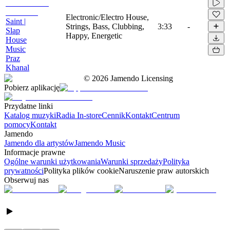
Electronic/Electro House,
Saint |
Strings, Bass, Clubbing,
3:33
-
Slap
Happy, Energetic
House
Music
Praz
Khanal
©
2026
Jamendo Licensing
Pobierz aplikację
Przydatne linki
Katalog muzyki
Radia In-store
Cennik
Kontakt
Centrum
pomocy
Kontakt
Jamendo
Jamendo dla artystów
Jamendo Music
Informacje prawne
Ogólne warunki użytkowania
Warunki sprzedaży
Polityka
prywatności
Polityka plików cookie
Naruszenie praw autorskich
Obserwuj nas