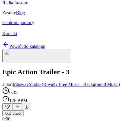
Radia In-store
Zasoby
Blog
Centrum pomocy
Kontakt
Powrót do katalogu
Epic Action Trailer - 3
autor:
MuswayStudio (Royalty Free Music - Background Music)
0:35
126 BPM
Kup utwór
0:00