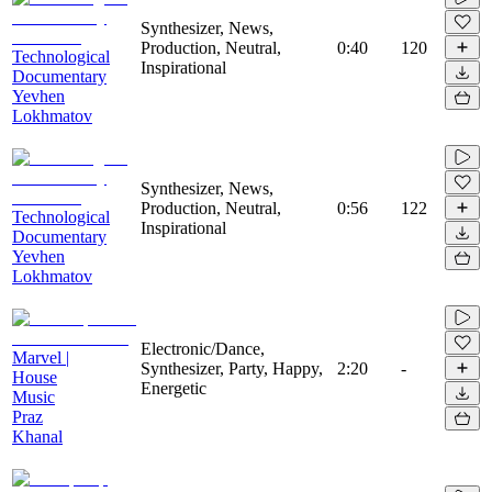
Synthesizer, News,
Production, Neutral,
0:40
120
Technological
Inspirational
Documentary
Yevhen
Lokhmatov
Synthesizer, News,
Production, Neutral,
0:56
122
Technological
Inspirational
Documentary
Yevhen
Lokhmatov
Electronic/Dance,
Marvel |
Synthesizer, Party, Happy,
2:20
-
House
Energetic
Music
Praz
Khanal