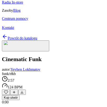
Radia In-store
Zasoby
Blog
Centrum pomocy
Kontakt
Powrót do katalogu
Cinematic Funk
autor:
Yevhen Lokhmatov
funk/r&b
2:57
124 BPM
Kup utwór
0:00