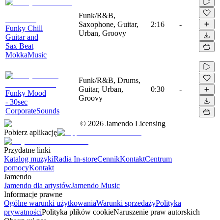
Funk/R&B,
Saxophone, Guitar,
2:16
-
Funky Chill
Urban, Groovy
Guitar and
Sax Beat
MokkaMusic
Funk/R&B, Drums,
Guitar, Urban,
0:30
-
Funky Mood
Groovy
- 30sec
CorporateSounds
©
2026
Jamendo Licensing
Pobierz aplikację
Przydatne linki
Katalog muzyki
Radia In-store
Cennik
Kontakt
Centrum
pomocy
Kontakt
Jamendo
Jamendo dla artystów
Jamendo Music
Informacje prawne
Ogólne warunki użytkowania
Warunki sprzedaży
Polityka
prywatności
Polityka plików cookie
Naruszenie praw autorskich