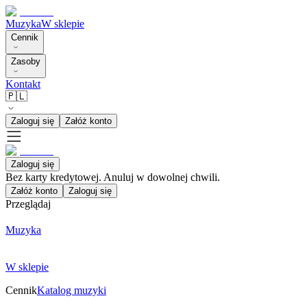
Muzyka
W sklepie
Cennik
Zasoby
Kontakt
🇵🇱
Zaloguj się
Załóż konto
Zaloguj się
Bez karty kredytowej. Anuluj w dowolnej chwili.
Załóż konto
Zaloguj się
Przeglądaj
Muzyka
W sklepie
Cennik
Katalog muzyki