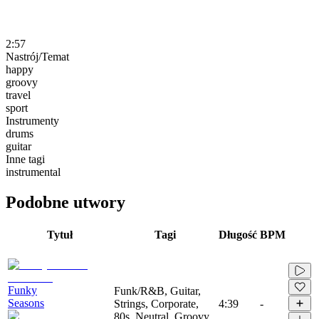
2:57
Nastrój/Temat
happy
groovy
travel
sport
Instrumenty
drums
guitar
Inne tagi
instrumental
Podobne utwory
Tytuł
Tagi
Długość
BPM
Funky
Funk/R&B, Guitar,
Seasons
Strings, Corporate,
4:39
-
80s, Neutral, Groovy